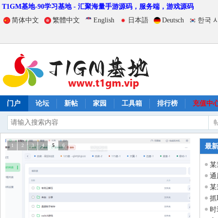
T1GM基地-90学习基地 - 汇聚海量手游源码，服务端，游戏源码
简体中文
繁體中文
English
日本語
Deutsch
한국 
门户
论坛
新帖
家园
工具箱
排行榜
充值中
1
2
3
4
5
6
最
某
通
某
抓
时