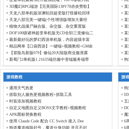
3D魔幻RPG端游【完美国际138V78赤炎赞歌】
某
天龙八部单机版深渊轮回超变版打怪爆轮回球
某
天龙八部完美一键端(个性增强版增加大量经
某
植物大战僵尸融合版、杂交版、杂交重置版
某
DOF100级诸神超变单机版无CD全职三觉修仙二
某
最新最好玩的梦幻西游单机版，内容超级丰富
某
精品网单【口袋西游】一键端+视频教程+GM命
某
【冒险岛新版079】修仙20大陆版商业服泄露
某
新蜀门2单机版1.21635端仿服中变端服务端带
狗
游戏教程
游
通用天气热更
狗
抓取别人服热更视频教程+抓取工具
I
时装添加视频教程
五
自定义地图自定义BOSS文字教程+视频教程
D
APK图标替换教程
魔
使用 Claude Code 配合 CC Switch 接入 Dee
6
狗道魔道移除封号，魔道分身功能 并且不封
6