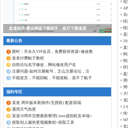
自
A
马
经
惊
盘速助手-聚合网盘下载助手，提升下载速度
某
最新公告
1
某
限时：开永久VIP会员，免费获得资源+修改教
狗
发表付费帖子教程
狗
自助论坛名字修改，网站修改用户名
怀
注册问题-如何注册账号，怎么注册论坛，注
盘
不能发言，不能回帖，不能发帖，发不了帖子
周
周
福利专区
大
龙
某道 周年版本新插件(无授权) 配套双端
2
通用天气热更
传
某道10周年完整最新整理Linux虚拟机安卓端+
W
抓取别人服热更视频教程+抓取工具
玄