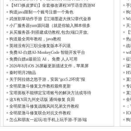
【MT3换皮梦幻】全套修改课程38节语音西游M
手
狗道java限制一个账号注册一个角色
狗
武侠割草动作手游【江湖墨迹大侠52章代金券
W
小厂服务器yum源问题（就是你输入脚本很多
天
从买服务器-到搭建成功教程,包含(端口开放,
【
狗道最全周年教程，java教程
热
英雄没有闪三职业修复版本不闪退
战
免费AI-白嫖AI-MonkeyCode 智能开发平台
wd
免费白嫖ai最前沿 AI， 免费 人人可用
征
2026年8月iOS 26屏蔽更新描述文件，苹果屏
谋
秦时明月2物品
H
关于阿拉德之怒手游，安装“gcc5.2环境”报
某
全明星激斗修复文件教程最终更新
专
宝塔面板不能绑定宝塔账号的解决方法或等待
某
这X有X田九州史话版 通缉修复 良田
全
全明星激斗修复战魄风间兄弟文件教程
：
全明星激斗修复联合对抗文件教程
I
怎么和朋友一起玩/在手机上玩手游-手游/端
狗