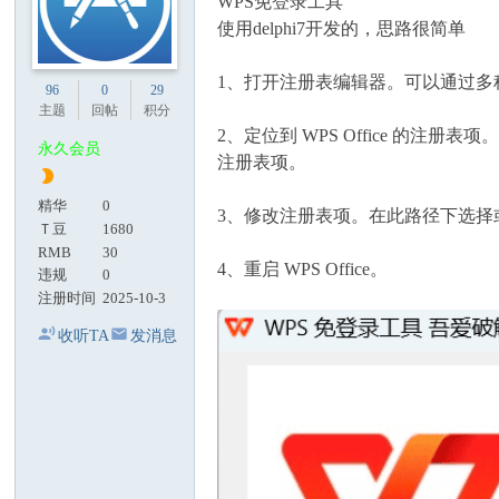
WPS免登录工具
使用delphi7开发的，思路很简单
1、打开注册表编辑器。可以通过多种方
96
0
29
主题
回帖
积分
2、定位到 WPS Office 的注册表项。在注册表
永久会员
注册表项。
精华
0
3、修改注册表项。在此路径下选择或创建名为 
Ｔ豆
1680
RMB
30
4、重启 WPS Office。
违规
0
注册时间
2025-10-3
收听TA
发消息