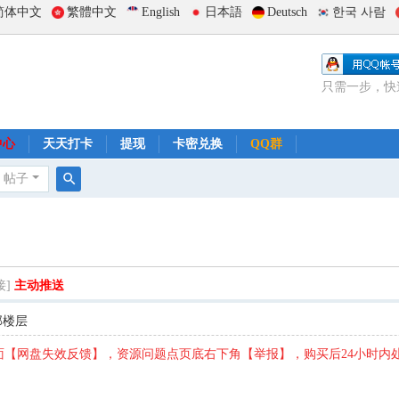
简体中文
繁體中文
English
日本語
Deutsch
한국 사람
只需一步，快
中心
天天打卡
提现
卡密兑换
QQ群
帖子
搜
索
接]
主动推送
部楼层
【网盘失效反馈】，资源问题点页底右下角【举报】，购买后24小时内