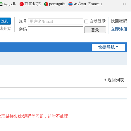
بالعربية
TÜRKÇE
português
คนไทย
Français
切
换
到
账号
自动登录
找回密码
窄
速开始
密码
立即注册
版
登录
快捷导航
返回列表
处理链接失效/源码等问题，超时不处理