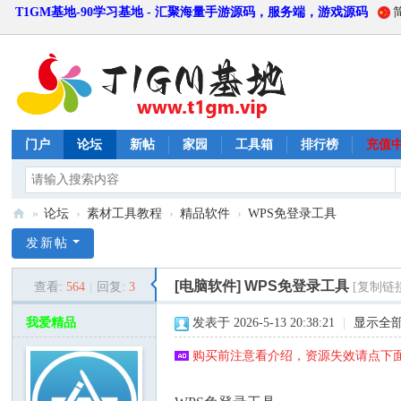
T1GM基地-90学习基地 - 汇聚海量手游源码，服务端，游戏源码
门户
论坛
新帖
家园
工具箱
排行榜
充值
»
论坛
›
素材工具教程
›
精品软件
›
WPS免登录工具
T
发新帖
1
[电脑软件]
WPS免登录工具
查看:
564
|
回复:
3
[复制链
G
M
我爱精品
发表于 2026-5-13 20:38:21
|
显示全
基
购买前注意看介绍，资源失效请点下面
地