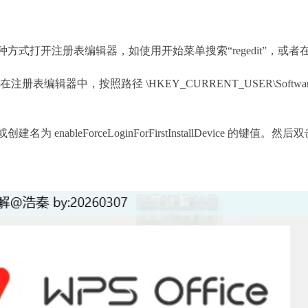
式打开注册表编辑器，如使用开始菜单搜索“regedit”，或者在任
编辑器中，按照路径 \HKEY_CURRENT_USER\Software\kingsoft\O
enableForceLoginForFirstInstallDevice 的