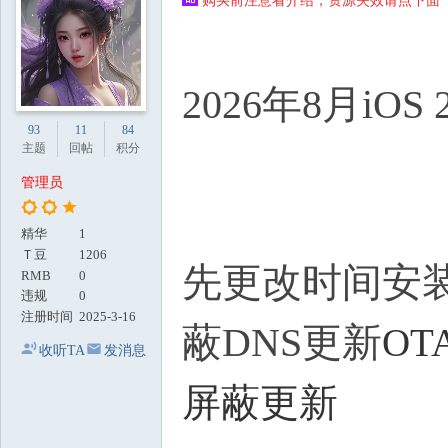
购买前注意看介绍，资源失效请点下面【
地
2026年8月i
93
11
84
主题
回帖
积分
管理员
精华
1
Ｔ豆
1206
先更改时间安装
RMB
0
违规
0
注册时间
2025-3-16
蔽DNS更新
OT
收听TA
发消息
屏蔽更新