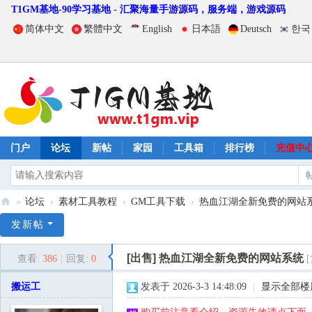
T1GM基地-90学习基地 - 汇聚海量手游源码，服务端，游戏源码
简体中文
繁體中文
English
日本語
Deutsch
한국
门户
论坛
新帖
家园
工具箱
排行榜
充值中
»
论坛
›
素材工具教程
›
GM工具下载
›
热血江湖全新免费的网站
T
发新帖
1
[出售]
热血江湖全新免费的网站系统
查看:
386
|
回复:
0
G
M
搬运工
发表于 2026-3-3 14:48:09
|
显示全部楼
基