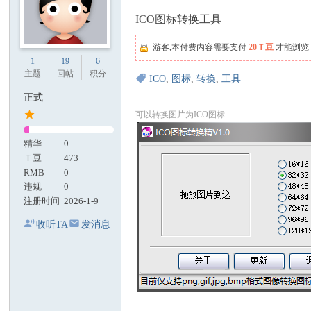
ICO图标转换工具
游客,本付费内容需要支付
20Ｔ豆
才能浏览
1
19
6
主题
回帖
积分
ICO
,
图标
,
转换
,
工具
正式
可以转换图片为ICO图标
精华
0
Ｔ豆
473
RMB
0
违规
0
注册时间
2026-1-9
收听TA
发消息