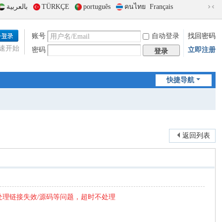
بالعربية
TÜRKÇE
português
คนไทย
Français
切
换
到
账号
自动登录
找回密码
窄
速开始
密码
立即注册
版
登录
快捷导航
返回列表
处理链接失效/源码等问题，超时不处理