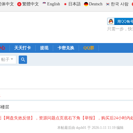
简体中文
繁體中文
English
日本語
Deutsch
한국 사람
只需一步，快
中心
天天打卡
提现
卡密兑换
QQ群
帖子
搜
索
送
部楼层
【网盘失效反馈】，资源问题点页底右下角【举报】，购买后24小时内
本帖最后由 dqsh01 于 2026-1-11 11:19 编辑