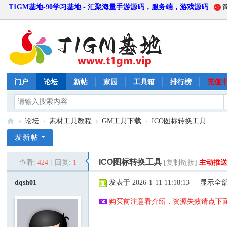
T1GM基地-90学习基地 - 汇聚海量手游源码，服务端，游戏源码
门户
论坛
新帖
家园
工具箱
排行榜
充值
»
论坛
›
素材工具教程
›
GM工具下载
›
ICO图标转换工具
T
发新帖
1
ICO图标转换工具
查看:
424
|
回复:
1
[复制链接]
主动推
G
M
dqsh01
发表于 2026-1-11 11:18:13
|
显示全
基
购买前注意看介绍，资源失效请点下面
地