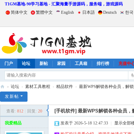
T1GM基地-90学习基地 - 汇聚海量手游源码，服务端，游戏源码
简体中文
繁體中文
English
日本語
Deutsch
한국
门户
论坛
新帖
家园
工具箱
排行榜
充值中
»
论坛
›
素材工具教程
›
精品软件
›
最新WPS解锁各种会员，解
T
发新帖
1
[手机软件]
最新WPS解锁各种会员，
查看:
812
|
回复:
20
G
M
我爱精品
发表于 2026-5-18 12:47:33
|
显示全部
基