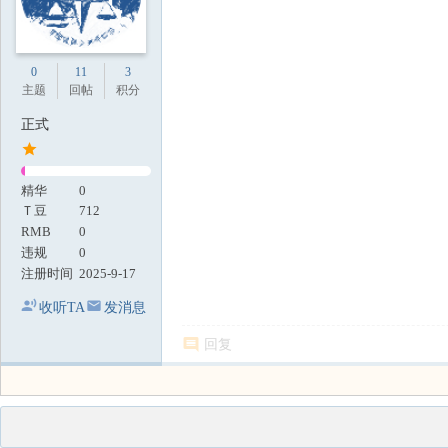
0
11
3
主题
回帖
积分
正式
精华
0
Ｔ豆
712
RMB
0
违规
0
注册时间
2025-9-17
收听TA
发消息
回复