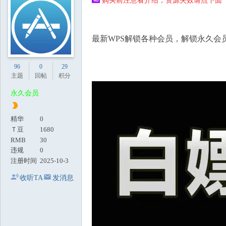
购买前注意看介绍，资源失效请点下面【
地
最新WPS解锁各种会员，解锁永久会
96
0
29
主题
回帖
积分
永久会员
精华
0
Ｔ豆
1680
RMB
30
违规
0
注册时间
2025-10-3
收听TA
发消息