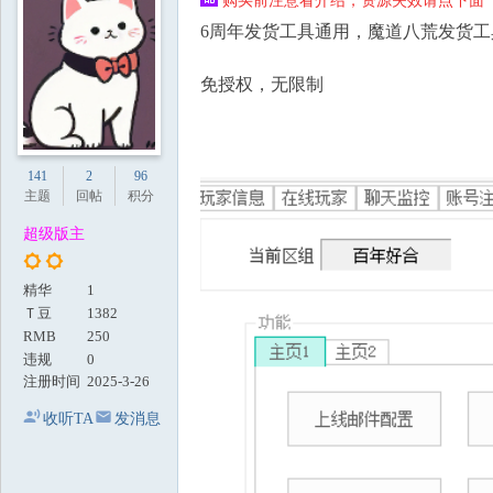
购买前注意看介绍，资源失效请点下面【
地
6周年发货工具通用，魔道八荒发货工
免授权，无限制
141
2
96
主题
回帖
积分
超级版主
精华
1
Ｔ豆
1382
RMB
250
违规
0
注册时间
2025-3-26
收听TA
发消息