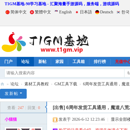
T1GM基地-90学习基地 - 汇聚海量手游源码，服务端，游戏源码
简体中文
繁體中文
English
日本語
Deutsch
한국
门户
论坛
新帖
家园
工具箱
排行榜
充值中
»
论坛
›
素材工具教程
›
GM工具下载
›
6周年发货工具通用，魔道八
T
发新帖
1
[出售]
6周年发货工具通用，魔道八荒
查看:
247
|
回复:
0
G
M
小猫猫
发表于 2026-6-12 12:23:46
|
显示全部
基