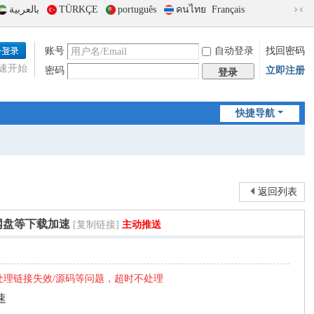
بالعربية
TÜRKÇE
português
คนไทย
Français
切
换
到
账号
自动登录
找回密码
窄
速开始
密码
立即注册
版
登录
快捷导航
返回列表
度网盘等下载加速
[复制链接]
主动推送
处理链接失效/源码等问题，超时不处理
速