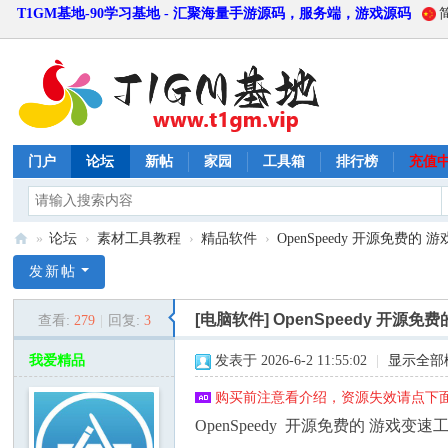
T1GM基地-90学习基地 - 汇聚海量手游源码，服务端，游戏源码
门户
论坛
新帖
家园
工具箱
排行榜
充值
»
论坛
›
素材工具教程
›
精品软件
›
OpenSpeedy 开源免费的
T
发新帖
1
[电脑软件]
OpenSpeedy 开
查看:
279
|
回复:
3
G
M
我爱精品
发表于 2026-6-2 11:55:02
|
显示全部
基
购买前注意看介绍，资源失效请点下面
地
OpenSpeedy 开源免费的 游