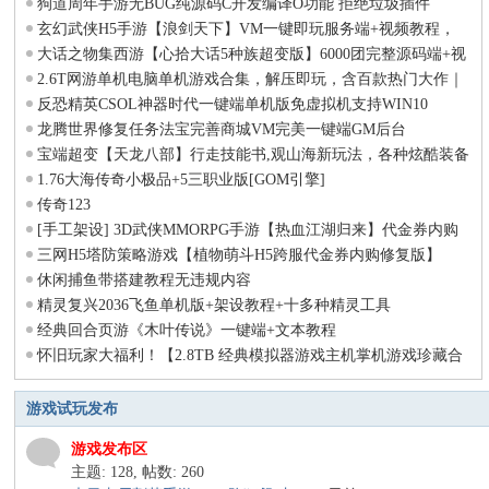
狗道周年手游无BUG纯源码C开发编译O功能 拒绝垃圾插件
玄幻武侠H5手游【浪剑天下】VM一键即玩服务端+视频教程，
解压即玩
大话之物集西游【心拾大话5种族超变版】6000团完整源码端+视
频手工架设教程
2.6T网游单机电脑单机游戏合集，解压即玩，含百款热门大作｜
夸克网盘免费下载
反恐精英CSOL神器时代一键端单机版免虚拟机支持WIN10
龙腾世界修复任务法宝完善商城VM完美一键端GM后台
宝端超变【天龙八部】行走技能书,观山海新玩法，各种炫酷装备
和技能+GM工具
1.76大海传奇小极品+5三职业版[GOM引擎]
传奇123
[手工架设] 3D武侠MMORPG手游【热血江湖归来】代金券内购
七职业精修版
三网H5塔防策略游戏【植物萌斗H5跨服代金券内购修复版】
休闲捕鱼带搭建教程无违规内容
精灵复兴2036飞鱼单机版+架设教程+十多种精灵工具
经典回合页游《木叶传说》一键端+文本教程
怀旧玩家大福利！【2.8TB 经典模拟器游戏主机掌机游戏珍藏合
集】已整理完免费下载
游戏试玩发布
游戏发布区
主题: 128
,
帖数: 260