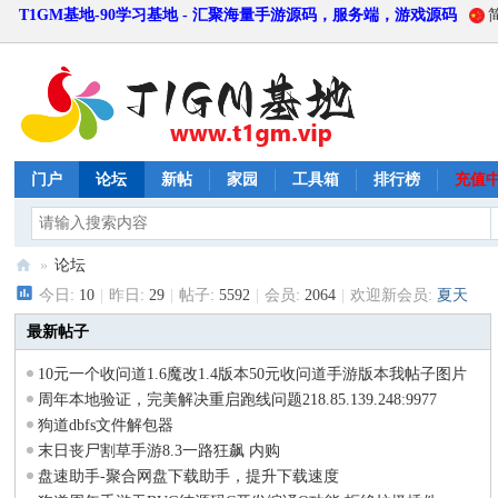
T1GM基地-90学习基地 - 汇聚海量手游源码，服务端，游戏源码
门户
论坛
新帖
家园
工具箱
排行榜
充值
»
论坛
今日:
10
|
昨日:
29
|
帖子:
5592
|
会员:
2064
|
欢迎新会员:
夏天
T
1
最新帖子
G
10元一个收问道1.6魔改1.4版本50元收问道手游版本我帖子图片
M
的版本有的留下你的qq
周年本地验证，完美解决重启跑线问题218.85.139.248:9977
基
狗道dbfs文件解包器
末日丧尸割草手游8.3一路狂飙 内购
地
盘速助手-聚合网盘下载助手，提升下载速度