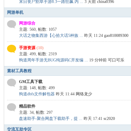
末日丧尸割草手游8.3一路狂飙 内 ...
3 天前
china0396
网游单机
网游综合
主题: 560
,
帖数: 1057
大话之物集西游【心拾大话5种族 ...
昨天 11:24
gao810089300
手游资源
(10)
主题: 499
,
帖数: 2319
狗道周年手游无BUG纯源码C开发编 ...
19 分钟前
可口可乐
素材工具教程
GM工具下载
主题: 148
,
帖数: 499
狗道dbfs文件解包器
昨天 11:44
网络龙少
精品软件
主题: 34
,
帖数: 297
盘速助手-聚合网盘下载助手，提 ...
昨天 17:41
sc2020
交流互助专区