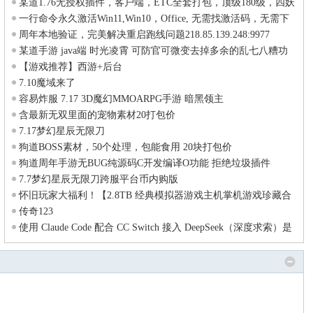
某道1.76无授权插件，客户端，ETC全套打包，顶级180级，四妖
化形版
一行命令永久激活Win11,Win10，Office, 无需找激活码，无需下
载安装；目前看到最最简
周年本地验证，完美解决重启跑线问题218.85.139.248:9977
某道手游 java端 时光凌霄 可防官可微变去掉多余的乱七八糟功
能
【游戏推荐】西游+后台
7.10魔域来了
容易炸服 7.17 3D魔幻MMOARPG手游 暗黑领主
含最新无双里面的宠物素材20打包价
7.17梦幻星辰无限刀
狗道BOSS素材，50个处理，包能食用 20块打包价
狗道周年手游无BUG纯源码C开发编译O功能 拒绝垃圾插件
7.7梦幻星辰无限刀跨服平台币内购版
怀旧玩家大福利！【2.8TB 经典模拟器游戏主机掌机游戏珍藏合
集】已整理完免费下载
传奇123
使用 Claude Code 配合 CC Switch 接入 DeepSeek（深度求索）是
目前国内用户非常主流