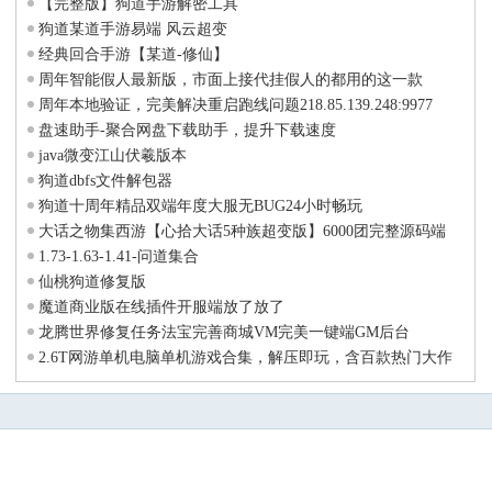
【完整版】狗道手游解密工具
狗道某道手游易端 风云超变
经典回合手游【某道-修仙】
周年智能假人最新版，市面上接代挂假人的都用的这一款
周年本地验证，完美解决重启跑线问题218.85.139.248:9977
盘速助手-聚合网盘下载助手，提升下载速度
java微变江山伏羲版本
狗道dbfs文件解包器
狗道十周年精品双端年度大服无BUG24小时畅玩
大话之物集西游【心拾大话5种族超变版】6000团完整源码端
+视频手工架设教程
1.73-1.63-1.41-问道集合
仙桃狗道修复版
魔道商业版在线插件开服端放了放了
龙腾世界修复任务法宝完善商城VM完美一键端GM后台
2.6T网游单机电脑单机游戏合集，解压即玩，含百款热门大作
｜夸克网盘免费下载