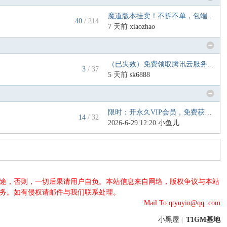
魔道版本挂卖！不拆不单，包端联 ...
40
/ 214
7 天前
xiaozhao
（已失效）免费领取腾讯云服务器 ...
3
/ 37
5 天前
sk6888
限时：开永久VIP会员，免费获得 ...
14
/ 32
2026-6-29 12:20
小鱼儿
法用途，否则，一切后果请用户自负。本站信息来自网络，版权争议与本站
服务。如有侵权请邮件与我们联系处理。
Mail To:qtyuyin@qq .com
小黑屋
|
T1GM基地