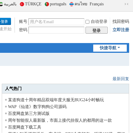
بالعربية
TÜRKÇE
português
คนไทย
Français
切
换
到
账号
自动登录
找回密码
窄
速开始
密码
立即注册
版
登录
快捷导航
最新回复
人气热门
某道狗道十周年精品双端年度大服无BUG24小时畅玩
WAP《仙道》数字狗狗公司源码.
百度网盘第三方测试版
周年智能假人最新版，市面上接代挂假人的都用的这一款
百度网盘下载工具