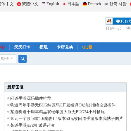
简体中文
繁體中文
English
日本語
Deutsch
한국 사람
只需一步，快
中心
天天打卡
提现
卡密兑换
QQ群
帖子
搜
索
最新回复
问道手游源码插件推荐
狗道周年手游无BUG纯源码C开发编译O功能 拒绝垃圾插件
某道狗道十周年精品双端年度大服无BUG24小时畅玩
10元一个收问道1.6魔改1.4版本50元收问道手游版本我帖子图片
的版本有的留下你的qq
某道手游java端 破岳超变