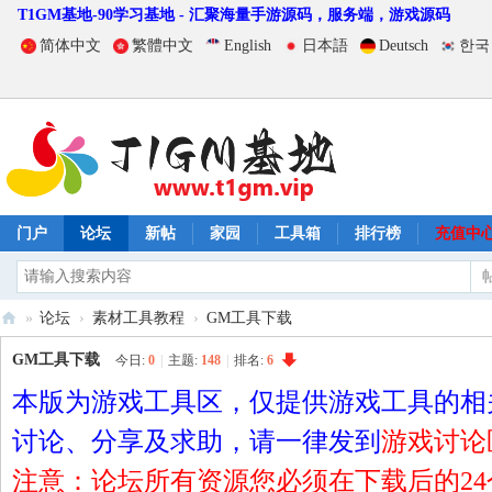
T1GM基地-90学习基地 - 汇聚海量手游源码，服务端，游戏源码
简体中文
繁體中文
English
日本語
Deutsch
한국
门户
论坛
新帖
家园
工具箱
排行榜
充值中
»
论坛
›
素材工具教程
›
GM工具下载
T
GM工具下载
今日:
0
|
主题:
148
|
排名:
6
1
本版为游戏工具区，仅提供游戏工具的相
G
讨论、分享及求助，请一律发到
游戏讨论
M
注意：论坛所有资源您必须在下载后的2
基