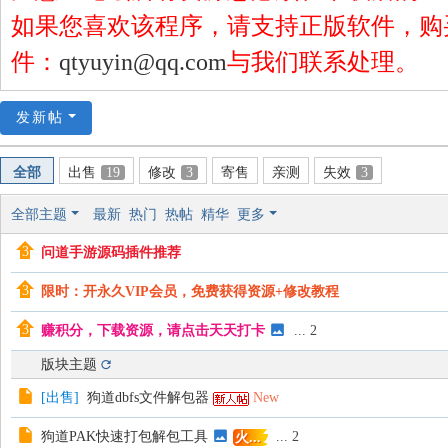
地
如果您喜欢该程序，请支持正版软件，购
件：
qtyuyin@qq.com
与我们联系处理。
发新帖
全部
出售
19
修改
3
寄售
亲测
失效
3
全部主题
最新
热门
热帖
精华
更多
问道手游源码插件推荐
限时：开永久VIP会员，免费获得资源+修改教程
赚积分，下载资源，请点击天天打卡
...
2
版块主题
[
出售
]
狗道dbfs文件解包器
New
狗道PAK快速打包解包工具
...
2
火...