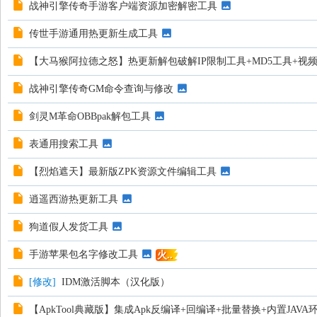
战神引擎传奇手游客户端资源加密解密工具
传世手游通用热更新生成工具
【大马猴阿拉德之怒】热更新解包破解IP限制工具+MD5工具+视
战神引擎传奇GM命令查询与修改
剑灵M革命OBBpak解包工具
表通用搜索工具
【烈焰遮天】最新版ZPK资源文件编辑工具
逍遥西游热更新工具
狗道假人发货工具
手游苹果包名字修改工具
火..
[
修改
]
IDM激活脚本（汉化版）
【ApkTool典藏版】集成Apk反编译+回编译+批量替换+内置JAVA