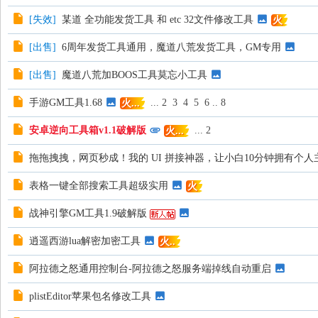
[
失效
]
某道 全功能发货工具 和 etc 32文件修改工具
火
[
出售
]
6周年发货工具通用，魔道八荒发货工具，GM专用
[
出售
]
魔道八荒加BOOS工具莫忘小工具
手游GM工具1.68
...
2
3
4
5
6
..
8
火...
安卓逆向工具箱v1.1破解版
...
2
火...
拖拖拽拽，网页秒成！我的 UI 拼接神器，让小白10分钟拥有个人
表格一键全部搜索工具超级实用
火
战神引擎GM工具1.9破解版
逍遥西游lua解密加密工具
火..
阿拉德之怒通用控制台-阿拉德之怒服务端掉线自动重启
plistEditor苹果包名修改工具