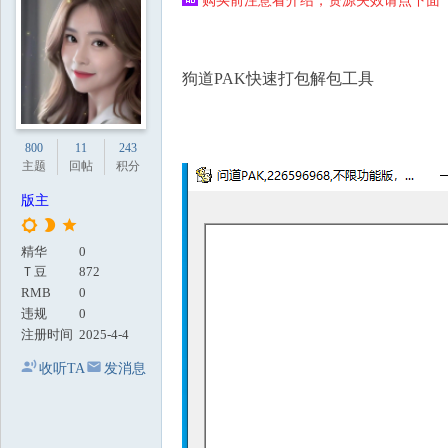
购买前注意看介绍，资源失效请点下面【
地
狗道PAK快速打包解包工具
800
11
243
主题
回帖
积分
版主
精华
0
Ｔ豆
872
RMB
0
违规
0
注册时间
2025-4-4
收听TA
发消息