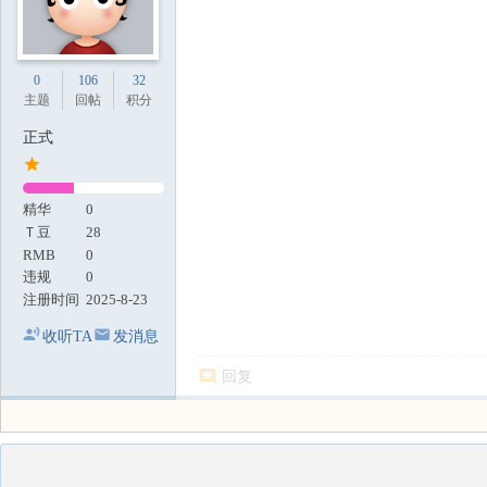
0
106
32
主题
回帖
积分
正式
精华
0
Ｔ豆
28
RMB
0
违规
0
注册时间
2025-8-23
收听TA
发消息
回复