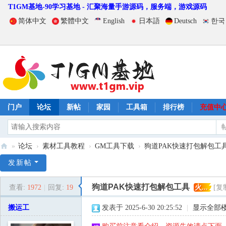
T1GM基地-90学习基地 - 汇聚海量手游源码，服务端，游戏源码
简体中文
繁體中文
English
日本語
Deutsch
한국
门户
论坛
新帖
家园
工具箱
排行榜
充值中
»
论坛
›
素材工具教程
›
GM工具下载
›
狗道PAK快速打包解包工
T
发新帖
1
狗道PAK快速打包解包工具
查看:
1972
|
回复:
19
火...
[复
G
M
搬运工
发表于 2025-6-30 20:25:52
|
显示全部
基