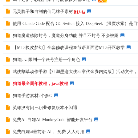
元灵牌子和自制的仙元牌子素材
使用 Claude Code 配合 CC Switch 接入 DeepSeek（深
狗道魔道移除封号，魔道分身功能 并且不封号 不会被踢
【MT3换皮梦幻】全套修改课程38节语音西游MT3开区教学
狗道java限制一个账号注册一个角色
武侠割草动作手游【江湖墨迹大侠52章代金券内购版】活动文件，
狗道最全周年教程，java教程
狗道手游素材2个多G
英雄没有闪三职业修复版本不闪退
免费AI-白嫖AI-MonkeyCode 智能开发平台
免费白嫖ai最前沿 AI， 免费 人人可用