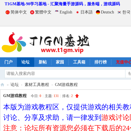
T1GM基地-90学习基地 - 汇聚海量手游源码，服务端，游戏源码
简体中文
繁體中文
English
日本語
Deutsch
한국
门户
论坛
新帖
家园
工具箱
排行榜
充值中
»
论坛
›
素材工具教程
›
GM游戏教程
T
GM游戏教程
今日:
0
|
主题:
131
|
排名:
2
1
本版为游戏教程区，仅提供游戏的相关教
G
讨论、分享及求助，请一律发到
游戏讨论
M
注意：论坛所有资源您必须在下载后的2
基