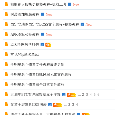
抓取别人服热更视频教程+抓取工具
New
时装添加视频教程
New
自定义地图自定义BOSS文字教程+视频教程
New
APK图标替换教程
New
ETC全网教学打包
火
常见的ip黑名单txt
全明星激斗修复文件教程最终更新
全明星激斗修复战魄风间兄弟文件教程
全明星激斗修复联合对抗文件教程
五周年ETC客户端数据库全注释
...
2
3
4
5
6
火...
某道手游道具ID对照表
...
2
3
4
火...
周年之新手教程合集，可能很多人都看过
火..