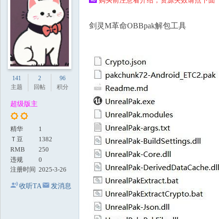
购买前注意看介绍，资源失效请点下面【
地
剑灵M革命OBBpak解包工具
141
2
96
主题
回帖
积分
超级版主
精华
1
Ｔ豆
1382
RMB
250
违规
0
注册时间
2025-3-26
收听TA
发消息