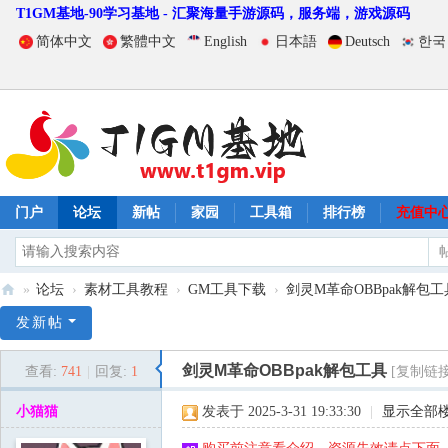
T1GM基地-90学习基地 - 汇聚海量手游源码，服务端，游戏源码
简体中文
繁體中文
English
日本語
Deutsch
한국
门户
论坛
新帖
家园
工具箱
排行榜
充值中
»
论坛
›
素材工具教程
›
GM工具下载
›
剑灵M革命OBBpak解包工
T
发新帖
1
剑灵M革命OBBpak解包工具
查看:
741
|
回复:
1
[复制链接
G
M
小猫猫
发表于 2025-3-31 19:33:30
|
显示全部
基