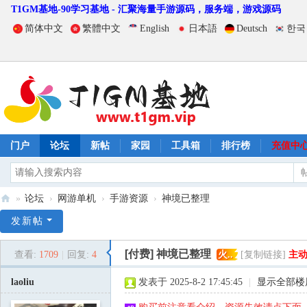
T1GM基地-90学习基地 - 汇聚海量手游源码，服务端，游戏源码
简体中文
繁體中文
English
日本語
Deutsch
한국
门户
论坛
新帖
家园
工具箱
排行榜
充值中
»
论坛
›
网游单机
›
手游资源
›
神境已整理
T
发新帖
1
[付费]
神境已整理
查看:
1709
|
回复:
4
火..
[复制链接]
主
G
M
laoliu
发表于 2025-8-2 17:45:45
|
显示全部楼
基