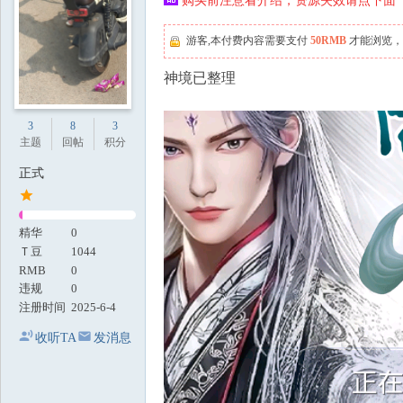
购买前注意看介绍，资源失效请点下面【
地
游客,本付费内容需要支付
50RMB
才能浏览，
神境已整理
3
8
3
主题
回帖
积分
正式
精华
0
Ｔ豆
1044
RMB
0
违规
0
注册时间
2025-6-4
收听TA
发消息