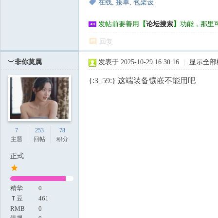
在线
,
接单
,
包架设
发帖前要善用
【
论坛搜索
】
功能，那里
回复
︶非你莫属
发表于 2025-10-29 16:30:16
|
显示全部
{:3_59:} 这端装备镶嵌不能用吧
7
253
78
主题
回帖
积分
正式
精华
0
Ｔ豆
461
RMB
0