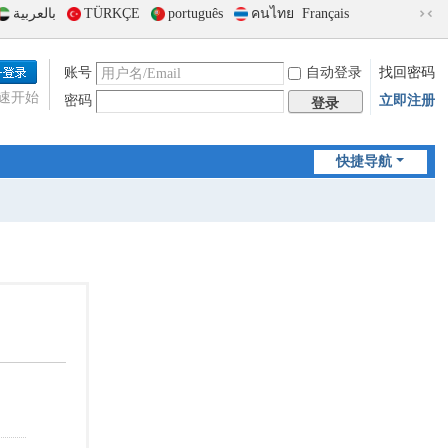
بالعربية
TÜRKÇE
português
คนไทย
Français
切
换
到
账号
自动登录
找回密码
窄
速开始
密码
立即注册
版
登录
快捷导航