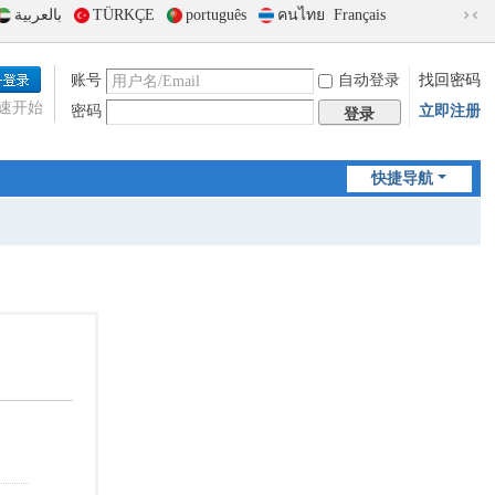
بالعربية
TÜRKÇE
português
คนไทย
Français
切
换
到
账号
自动登录
找回密码
窄
速开始
密码
立即注册
版
登录
快捷导航