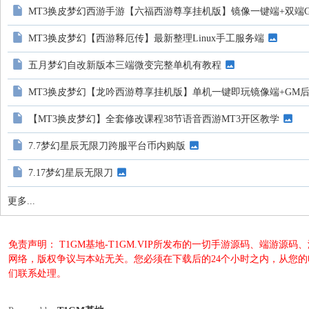
MT3换皮梦幻西游手游【六福西游尊享挂机版】镜像一键端+双端
MT3换皮梦幻【西游释厄传】最新整理Linux手工服务端
五月梦幻自改新版本三端微变完整单机有教程
MT3换皮梦幻【龙吟西游尊享挂机版】单机一键即玩镜像端+GM
【MT3换皮梦幻】全套修改课程38节语音西游MT3开区教学
7.7梦幻星辰无限刀跨服平台币内购版
7.17梦幻星辰无限刀
更多...
免责声明： T1GM基地-T1GM.VIP所发布的一切手游源码、端
网络，版权争议与本站无关。您必须在下载后的24个小时之内，从您
们联系处理。