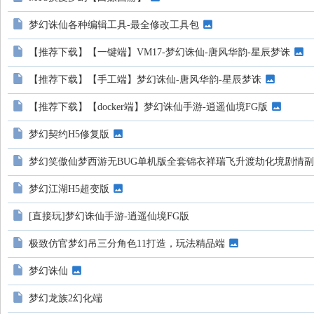
地
梦幻诛仙各种编辑工具-最全修改工具包
【推荐下载】【一键端】VM17-梦幻诛仙-唐风华韵-星辰梦诛
【推荐下载】【手工端】梦幻诛仙-唐风华韵-星辰梦诛
【推荐下载】【docker端】梦幻诛仙手游-逍遥仙境FG版
梦幻契约H5修复版
梦幻笑傲仙梦西游无BUG单机版全套锦衣祥瑞飞升渡劫化境剧情
梦幻江湖H5超变版
[直接玩]梦幻诛仙手游-逍遥仙境FG版
极致仿官梦幻吊三分角色11打造，玩法精品端
梦幻诛仙
梦幻龙族2幻化端