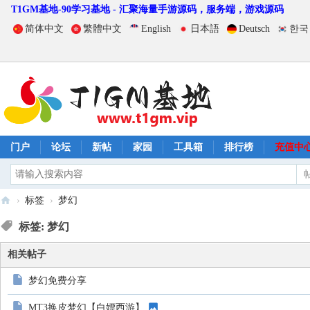
T1GM基地-90学习基地 - 汇聚海量手游源码，服务端，游戏源码
简体中文
繁體中文
English
日本語
Deutsch
한국
门户
论坛
新帖
家园
工具箱
排行榜
充值中
›
标签
›
梦幻
T
标签: 梦幻
1
相关帖子
G
M
梦幻免费分享
基
MT3换皮梦幻【白嫖西游】