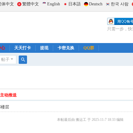
简体中文
繁體中文
English
日本語
Deutsch
한국 사람
只需一步，快
中心
天天打卡
提现
卡密兑换
QQ群
帖子
搜
索
主动推送
部楼层
本帖最后由 搬运工 于 2025-11-7 18:33 编辑