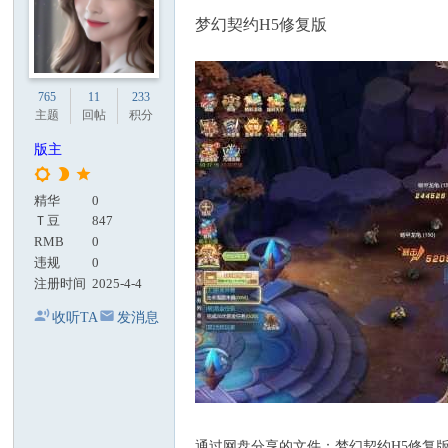
梦幻契约H5修复版
765
11
233
主题
回帖
积分
版主
精华
0
Ｔ豆
847
RMB
0
违规
0
注册时间
2025-4-4
收听TA
发消息
通过网盘分享的文件：梦幻契约H5修复