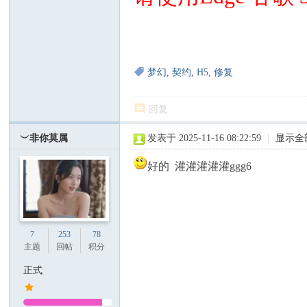
梦幻
,
契约
,
H5
,
修复
回复
︶非你莫属
发表于 2025-11-16 08:22:59
|
显示全
好的 灌灌灌灌灌ggg6
7
253
78
主题
回帖
积分
正式