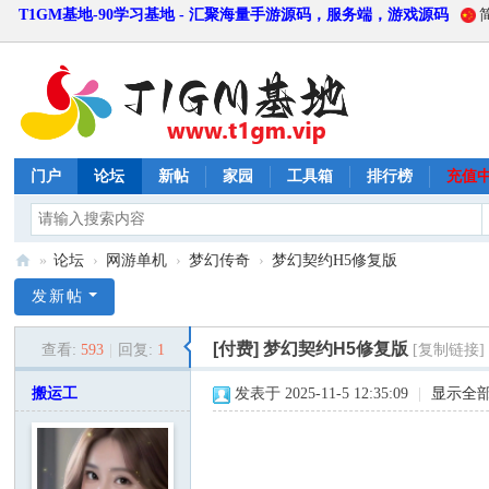
T1GM基地-90学习基地 - 汇聚海量手游源码，服务端，游戏源码
门户
论坛
新帖
家园
工具箱
排行榜
充值
»
论坛
›
网游单机
›
梦幻传奇
›
梦幻契约H5修复版
T
发新帖
1
[付费]
梦幻契约H5修复版
查看:
593
|
回复:
1
[复制链接]
G
M
搬运工
发表于 2025-11-5 12:35:09
|
显示全
基
地