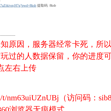
OC7aZtkivgcH7g?pwd=8ksb
提取码: 8ksb
-------------
未知原因，服务器经常卡死，所
前玩过的人数据保留，你的进度
点左右上传
89.cn/t/nm63uiUZnUBj（访问码：si
 360浏览器无痕模式