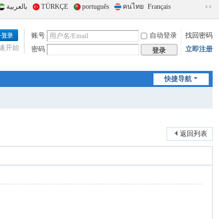
بالعربية
TÜRKÇE
português
คนไทย
Français
切
换
到
账号
自动登录
找回密码
窄
速开始
密码
立即注册
版
登录
快捷导航
返回列表