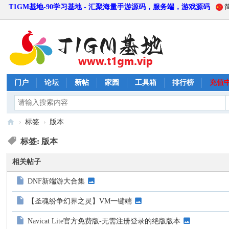
T1GM基地-90学习基地 - 汇聚海量手游源码，服务端，游戏源码
门户
论坛
新帖
家园
工具箱
排行榜
充值
›
标签
›
版本
T
标签: 版本
1
相关帖子
G
M
DNF新端游大合集
基
【圣魂纷争幻界之灵】VM一键端
地
Navicat Lite官方免费版-无需注册登录的绝版版本