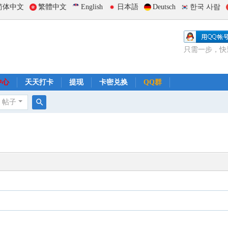
简体中文
繁體中文
English
日本語
Deutsch
한국 사람
只需一步，快
中心
天天打卡
提现
卡密兑换
QQ群
帖子
搜
索