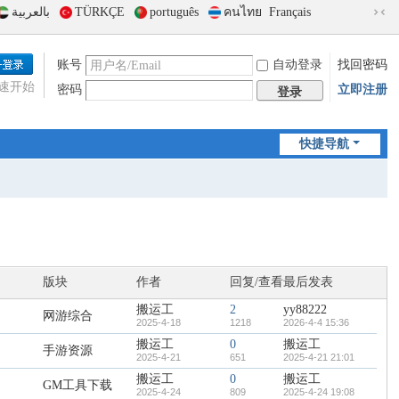
بالعربية
TÜRKÇE
português
คนไทย
Français
切
换
到
账号
自动登录
找回密码
窄
速开始
密码
立即注册
版
登录
快捷导航
版块
作者
回复/查看
最后发表
搬运工
2
yy88222
网游综合
2025-4-18
1218
2026-4-4 15:36
搬运工
0
搬运工
手游资源
2025-4-21
651
2025-4-21 21:01
搬运工
0
搬运工
GM工具下载
2025-4-24
809
2025-4-24 19:08