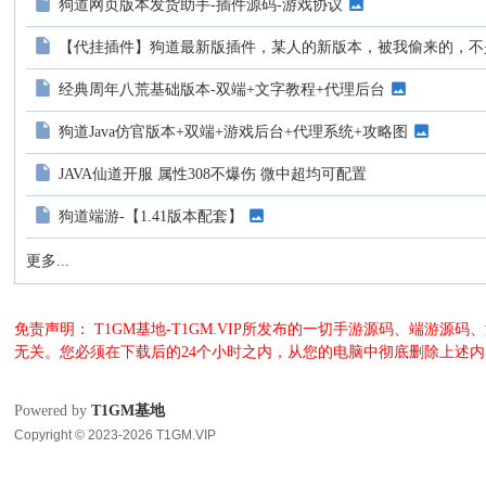
狗道网页版本发货助手-插件源码-游戏协议
【代挂插件】狗道最新版插件，某人的新版本，被我偷来的，不
经典周年八荒基础版本-双端+文字教程+代理后台
狗道Java仿官版本+双端+游戏后台+代理系统+攻略图
JAVA仙道开服 属性308不爆伤 微中超均可配置
狗道端游-【1.41版本配套】
更多...
免责声明： T1GM基地-T1GM.VIP所发布的一切手游源码、端
无关。您必须在下载后的24个小时之内，从您的电脑中彻底删除上述
Powered by
T1GM基地
Copyright © 2023-2026 T1GM.VIP