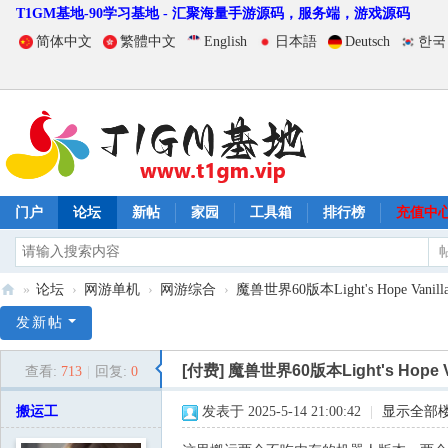
T1GM基地-90学习基地 - 汇聚海量手游源码，服务端，游戏源码
简体中文
繁體中文
English
日本語
Deutsch
한국
门户
论坛
新帖
家园
工具箱
排行榜
充值中
»
论坛
›
网游单机
›
网游综合
›
魔兽世界60版本Light's Hope Vanilla R
T
发新帖
1
[付费]
魔兽世界60版本Light's Hope Va
查看:
713
|
回复:
0
G
M
搬运工
发表于 2025-5-14 21:00:42
|
显示全部
基