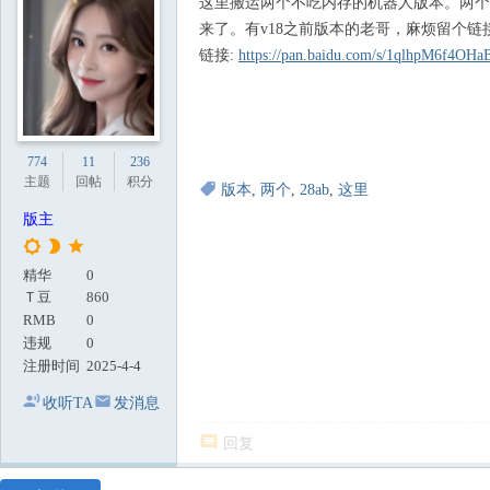
这里搬运两个不吃内存的机器人版本。两个
地
来了。有v18之前版本的老哥，麻烦留个链
链接:
https://pan.baidu.com/s/1qlhpM6f4O
774
11
236
主题
回帖
积分
版本
,
两个
,
28ab
,
这里
版主
精华
0
Ｔ豆
860
RMB
0
违规
0
注册时间
2025-4-4
收听TA
发消息
回复