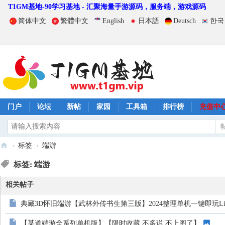
T1GM基地-90学习基地 - 汇聚海量手游源码，服务端，游戏源码
简体中文
繁體中文
English
日本語
Deutsch
한국
门户
论坛
新帖
家园
工具箱
排行榜
充值中
›
标签
›
端游
T
标签: 端游
1
相关帖子
G
M
典藏3D怀旧端游【武林外传书生第三版】2024整理单机一键即玩Li
基
【某道端游全系列单机版】【限时收藏 不多说 不上图了】