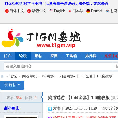
T1GM基地-90学习基地 - 汇聚海量手游源码，服务端，游戏源码
简体中文
繁體中文
English
日本語
Deutsch
한국
门户
论坛
新帖
家园
工具箱
排行榜
充值中
»
论坛
›
网游单机
›
PC端游
›
狗道端游-【1.44全套】1.6魔改版
T
发新帖
1
狗道端游-【1.44全套】1.6魔改版
查看:
564
|
回复:
0
[复
G
M
新小鱼儿
发表于 2025-10-15 10:11:29
|
显示全部
基