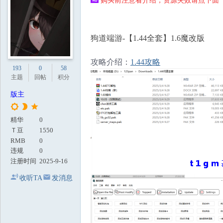
购买前注意看介绍，资源失效请点下面【
地
狗道端游-【1.44全套】1.6魔改版
攻略介绍：
1.44攻略
193
0
58
主题
回帖
积分
版主
精华
0
Ｔ豆
1550
RMB
0
违规
0
注册时间
2025-9-16
收听TA
发消息