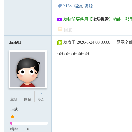
h13b
,
端游
,
资源
发帖前要善用
【
论坛搜索
】
功能，那
回复
dqsh01
发表于 2026-1-24 08:39:00
|
显示全
66666666666666
1
19
6
主题
回帖
积分
正式
精华
0