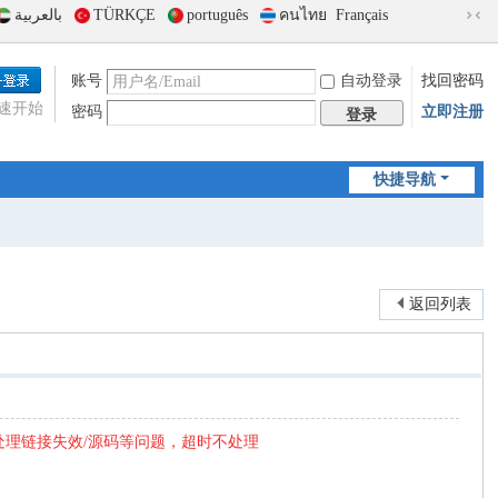
بالعربية
TÜRKÇE
português
คนไทย
Français
切
换
到
账号
自动登录
找回密码
窄
速开始
密码
立即注册
版
登录
快捷导航
返回列表
处理链接失效/源码等问题，超时不处理