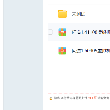
游客,本付费内容需要支付
50Ｔ豆
才能浏览