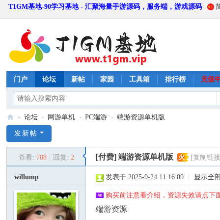
T1GM基地-90学习基地 - 汇聚海量手游源码，服务端，游戏源码
门户
论坛
新帖
家园
工具箱
排行榜
充值
»
论坛
›
网游单机
›
PC端游
›
端游资源单机版
T
发新帖
1
[付费]
端游资源单机版
查看:
788
|
回复:
2
火
[复制链接
G
M
willump
发表于 2025-9-24 11:16:09
|
显示全
基
购买前注意看介绍，资源失效请点下面
地
端游资源