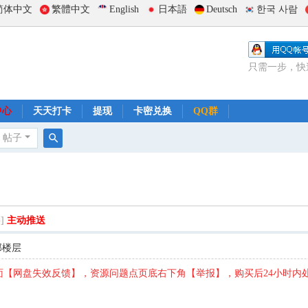
简体中文
繁體中文
English
日本語
Deutsch
한국 사람
只需一步，快
中心
天天打卡
提现
卡密兑换
QQ群
帖子
搜
索
]
主动推送
部楼层
【网盘失效反馈】，资源问题点页底右下角【举报】，购买后24小时内