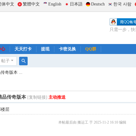
简体中文
繁體中文
English
日本語
Deutsch
한국 사람
只需一步，快
中心
天天打卡
提现
卡密兑换
QQ群
帖子
搜
奇版本 ...
索
精品传奇版本
[复制链接]
主动推送
部楼层
本帖最后由 搬运工 于 2025-11-2 16:10 编辑