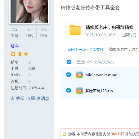
精修版老庄传奇带工具全套
774
11
236
主题
回帖
积分
版主
精华
0
Ｔ豆
860
RMB
0
违规
0
注册时间
2025-4-4
收听TA
发消息
游客,本付费内容需要支付
300Ｔ豆
才能浏