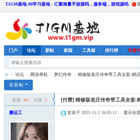
T1GM基地-90学习基地 - 汇聚海量手游源码，服务端，游戏源码
门户
论坛
新帖
家园
工具箱
排行榜
充值
»
论坛
›
网游单机
›
梦幻传奇
›
精修版老庄传奇带工具全套-精品传
T
发新帖
1
[付费]
精修版老庄传奇带工具全套-
查看:
401
|
回复:
0
G
M
搬运工
发表于 2025-11-2 16:05:11
|
显示全
基
地