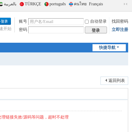
بالعربية
TÜRKÇE
português
คนไทย
Français
切
换
到
账号
自动登录
找回密码
窄
速开始
密码
立即注册
版
登录
快捷导航
返回列表
处理链接失效/源码等问题，超时不处理