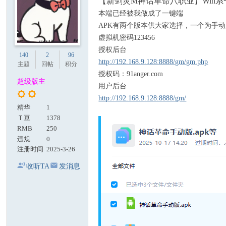
【新剑灵M神话革命八职业】Win系
本端已经被我做成了一键端
APK有两个版本供大家选择，一个为手动
虚拟机密码123456
授权后台
140
2
96
http://192.168.9.128:8888/gm/gm.php
主题
回帖
积分
授权码：91anger.com
超级版主
用户后台
http://192.168.9.128:8888/gm/
精华
1
Ｔ豆
1378
RMB
250
违规
0
注册时间
2025-3-26
收听TA
发消息