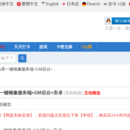
简体中文
繁體中文
English
日本語
Deutsch
한국 사람
只需一步，快
中心
天天打卡
提现
卡密兑换
QQ群
帖子
搜
一键镜像服务端+GM后台+ ...
索
一键镜像服务端+GM后台+安卓
[复制链接]
主动推送
部楼层
【网盘失效反馈】，资源问题点页底右下角【举报】，购买后24小时内