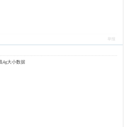
。
举报
4g大小数据