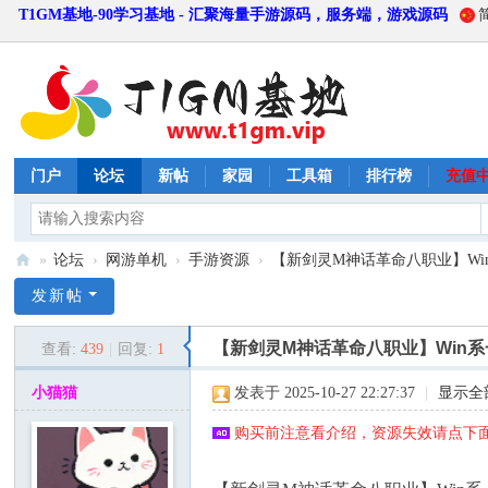
T1GM基地-90学习基地 - 汇聚海量手游源码，服务端，游戏源码
门户
论坛
新帖
家园
工具箱
排行榜
充值
»
论坛
›
网游单机
›
手游资源
›
【新剑灵M神话革命八职业】Win系
T
发新帖
1
【新剑灵M神话革命八职业】Win系
查看:
439
|
回复:
1
G
M
小猫猫
发表于 2025-10-27 22:27:37
|
显示全
基
购买前注意看介绍，资源失效请点下面
地