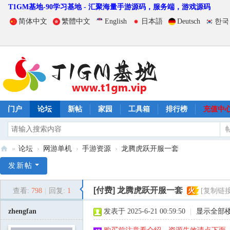
T1GM基地-90学习基地 - 汇聚海量手游源码，服务端，游戏源码
简体中文
繁體中文
English
日本語
Deutsch
한국
门户
论坛
新帖
家园
工具箱
排行榜
充值中
»
论坛
›
网游单机
›
手游资源
›
龙腾虎跃开服一套
T
发新帖
1
[付费]
龙腾虎跃开服一套
查看:
798
|
回复:
1
火
[复制链接
G
M
zhengfan
发表于 2025-6-21 00:59:50
|
显示全部
基