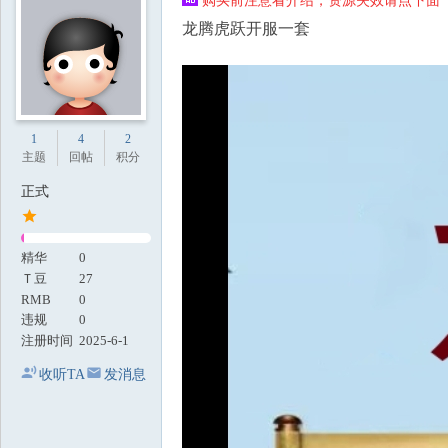
购买前注意看介绍，资源失效请点下面【
地
龙腾虎跃开服一套
1
4
2
主题
回帖
积分
正式
精华
0
Ｔ豆
27
RMB
0
违规
0
注册时间
2025-6-1
收听TA
发消息