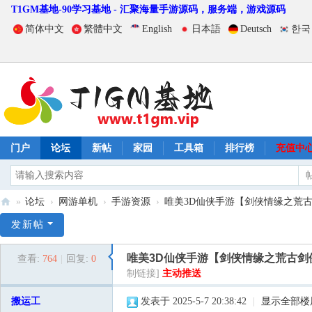
T1GM基地-90学习基地 - 汇聚海量手游源码，服务端，游戏源码
简体中文
繁體中文
English
日本語
Deutsch
한국
门户
论坛
新帖
家园
工具箱
排行榜
充值中
»
论坛
›
网游单机
›
手游资源
›
唯美3D仙侠手游【剑侠情缘之荒古剑侠
T
发新帖
1
唯美3D仙侠手游【剑侠情缘之荒古剑侠
查看:
764
|
回复:
0
G
制链接]
主动推送
M
搬运工
发表于 2025-5-7 20:38:42
|
显示全部楼
基