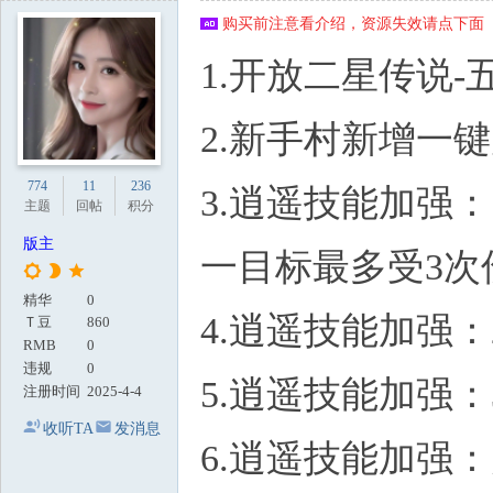
地
购买前注意看介绍，资源失效请点下面【
1.开放二星传说
2.新手村新增一
774
11
236
3.逍遥技能加强：
主题
回帖
积分
版主
一目标最多受3次
精华
0
4.逍遥技能加强：
Ｔ豆
860
RMB
0
违规
0
5.逍遥技能加强：
注册时间
2025-4-4
收听TA
发消息
6.逍遥技能加强