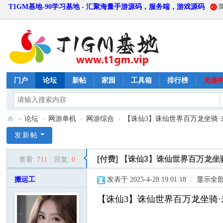
T1GM基地-90学习基地 - 汇聚海量手游源码，服务端，游戏源码
门户
论坛
新帖
家园
工具箱
排行榜
充值
»
论坛
›
网游单机
›
网游综合
›
【诛仙3】诛仙世界百万龙坐骑·未测·
T
发新帖
1
[付费]
【诛仙3】诛仙世界百万龙坐骑
查看:
711
|
回复:
0
G
M
搬运工
发表于 2025-4-28 19:01:18
|
显示全
基
【诛仙3】诛仙世界百万龙坐骑·未
地