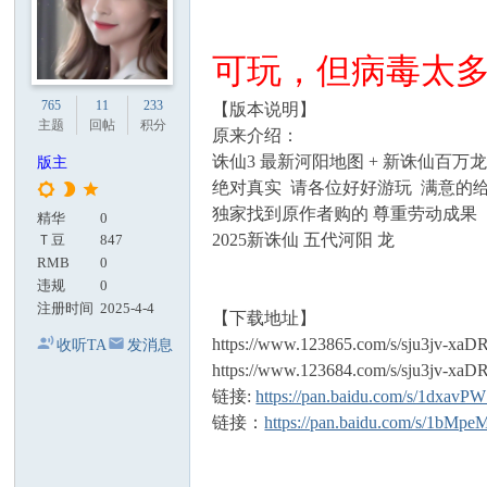
可玩，但病毒太
765
11
233
【版本说明】
主题
回帖
积分
原来介绍：
诛仙3 最新河阳地图 + 新诛仙百万
版主
绝对真实 请各位好好游玩 满意的给
独家找到原作者购的 尊重劳动成果
精华
0
2025新诛仙 五代河阳 龙
Ｔ豆
847
RMB
0
违规
0
注册时间
2025-4-4
【下载地址】
https://www.123865.com/s/sju3jv-
收听TA
发消息
https://www.123684.com/s/sju3jv-
链接:
https://pan.baidu.com/s/1dxav
链接：
https://pan.baidu.com/s/1