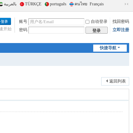
بالعربية
TÜRKÇE
português
คนไทย
Français
切
换
到
账号
自动登录
找回密码
窄
速开始
密码
立即注册
版
登录
快捷导航
返回列表