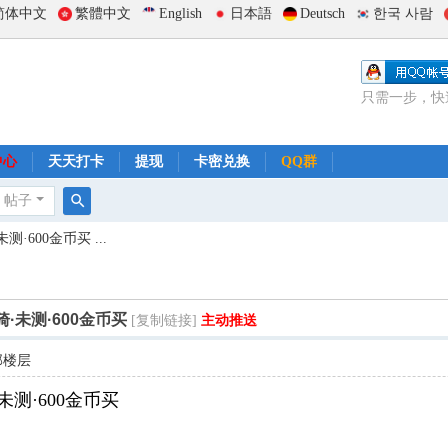
简体中文
繁體中文
English
日本語
Deutsch
한국 사람
只需一步，快
中心
天天打卡
提现
卡密兑换
QQ群
帖子
搜
600金币买 ...
索
·未测·600金币买
[复制链接]
主动推送
部楼层
测·600金币买