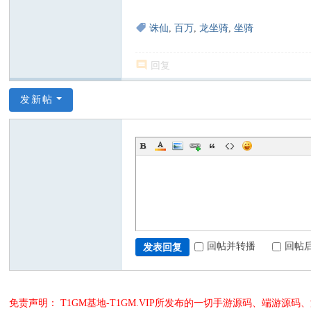
诛仙
,
百万
,
龙坐骑
,
坐骑
回复
发新帖
回帖并转播
回帖
发表回复
免责声明： T1GM基地-T1GM.VIP所发布的一切手游源码、端