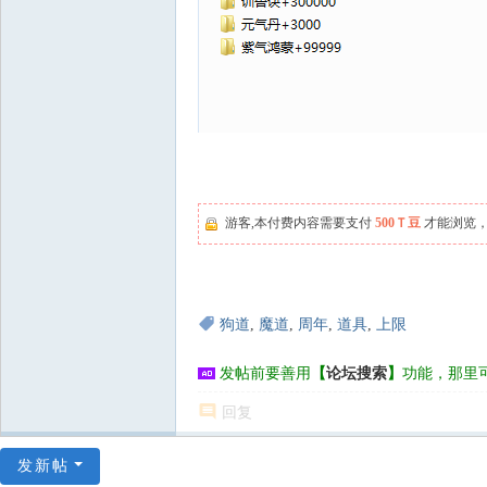
游客,本付费内容需要支付
500Ｔ豆
才能浏览，
狗道
,
魔道
,
周年
,
道具
,
上限
发帖前要善用
【
论坛搜索
】
功能，那里
回复
发新帖