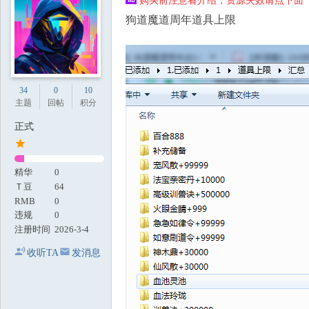
购买前注意看介绍，资源失效请点下面【
地
狗道魔道周年道具上限
34
0
10
主题
回帖
积分
正式
精华
0
Ｔ豆
64
RMB
0
违规
0
注册时间
2026-3-4
收听TA
发消息