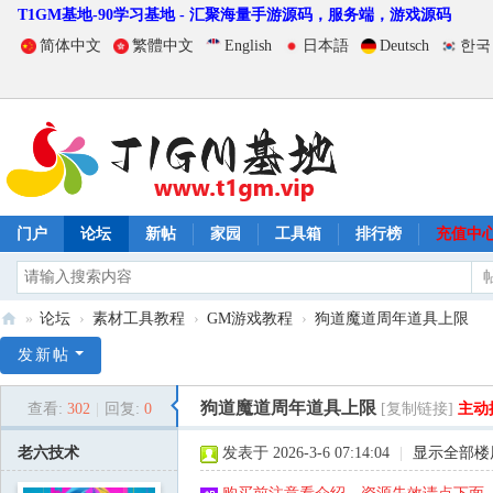
T1GM基地-90学习基地 - 汇聚海量手游源码，服务端，游戏源码
简体中文
繁體中文
English
日本語
Deutsch
한국
门户
论坛
新帖
家园
工具箱
排行榜
充值中
»
论坛
›
素材工具教程
›
GM游戏教程
›
狗道魔道周年道具上限
T
发新帖
1
狗道魔道周年道具上限
查看:
302
|
回复:
0
[复制链接]
主动
G
M
老六技术
发表于 2026-3-6 07:14:04
|
显示全部楼
基