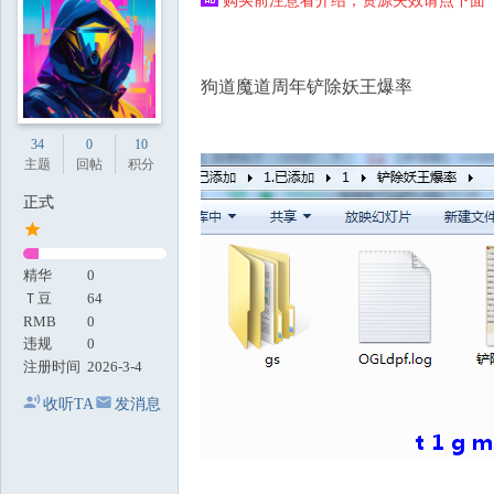
购买前注意看介绍，资源失效请点下面【
地
狗道魔道周年铲除妖王爆率
34
0
10
主题
回帖
积分
正式
精华
0
Ｔ豆
64
RMB
0
违规
0
注册时间
2026-3-4
收听TA
发消息