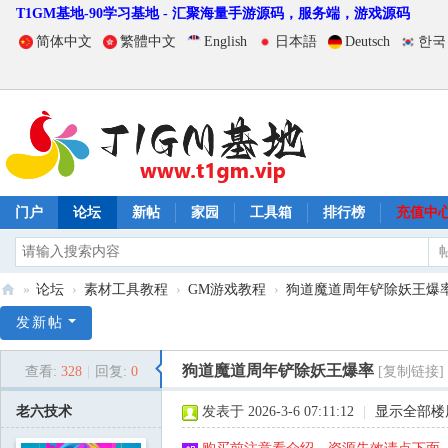
T1GM基地-90学习基地 - 汇聚海量手游源码，服务端，游戏源码
简体中文
繁體中文
English
日本語
Deutsch
한국
门户
论坛
新帖
家园
工具箱
排行榜
充值中
»
论坛
›
素材工具教程
›
GM游戏教程
›
狗道魔道周年铲除妖王爆
T
发新帖
1
狗道魔道周年铲除妖王爆率
查看:
328
|
回复:
0
[复制链接]
G
M
老六技术
发表于 2026-3-6 07:11:12
|
显示全部楼
基