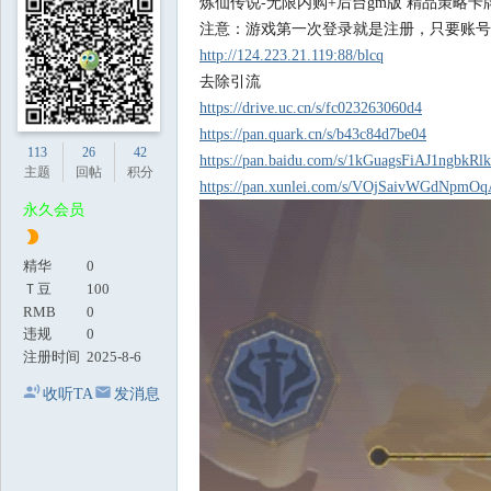
炼仙传说-无限内购+后台gm版 精品策略卡
地
注意：游戏第一次登录就是注册，只要账号
http://124.223.21.119:88/blcq
去除引流
https://drive.uc.cn/s/fc023263060d4
https://pan.quark.cn/s/b43c84d7be04
113
26
42
https://pan.baidu.com/s/1kGuagsFiAJ1ngbkR
主题
回帖
积分
https://pan.xunlei.com/s/VOjSaivWGdNp
永久会员
精华
0
Ｔ豆
100
RMB
0
违规
0
注册时间
2025-8-6
收听TA
发消息