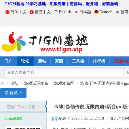
T1GM基地-90学习基地 - 汇聚海量手游源码，服务端，游戏源码
简体中文
繁體中文
English
日本語
Deutsch
한국
门户
论坛
新帖
家园
工具箱
排行榜
充值中
»
论坛
›
游戏试玩发布
›
游戏发布区
›
炼仙传说-无限内购+后台gm版
T
发新帖
1
[卡牌]
炼仙传说-无限内购+后台gm版
查看:
524
|
回复:
1
G
M
china0396
发表于 2026-1-23 22:24:10
|
显示全部
基