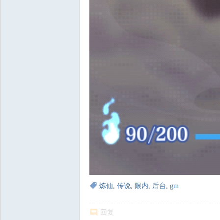
炼仙
,
传说
,
限内
,
后台
,
gm
回复