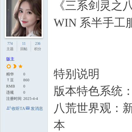
《三系剑灵之八
地
WIN 系半手工服
774
11
236
主题
回帖
积分
版主
特别说明
精华
0
Ｔ豆
860
RMB
0
版本特色系统
违规
0
注册时间
2025-4-4
八荒世界观：
收听TA
发消息
本