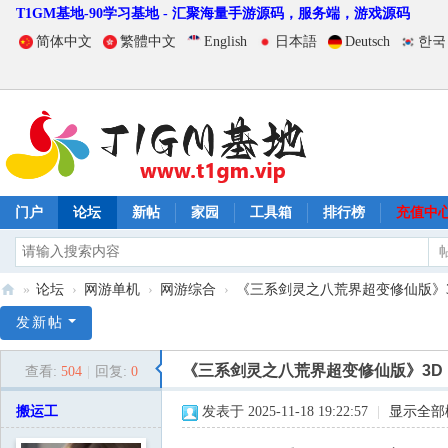
T1GM基地-90学习基地 - 汇聚海量手游源码，服务端，游戏源码
简体中文
繁體中文
English
日本語
Deutsch
한국
门户
论坛
新帖
家园
工具箱
排行榜
充值中
»
论坛
›
网游单机
›
网游综合
›
《三系剑灵之八荒界超变修仙版》3D 
T
发新帖
1
《三系剑灵之八荒界超变修仙版》3D 冒
查看:
504
|
回复:
0
G
M
搬运工
发表于 2025-11-18 19:22:57
|
显示全部
基