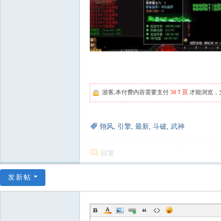
游客,本付费内容需要支付
50Ｔ豆
才能浏览，
翎风
,
引擎
,
最新
,
斗破
,
武神
回复
发新帖