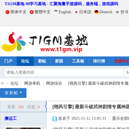
T1GM基地-90学习基地 - 汇聚海量手游源码，服务端，游戏源码
简体中文
繁體中文
English
日本語
Deutsch
한국
门户
论坛
新帖
家园
工具箱
排行榜
充值中
»
论坛
›
网游单机
›
网游综合
›
[翎风引擎] 最新斗破武神剧情专属神
T
发新帖
1
[翎风引擎] 最新斗破武神剧情专属神
查看:
346
|
回复:
0
G
M
搬运工
发表于 2025-11-12 13:05:33
|
显示全部
基