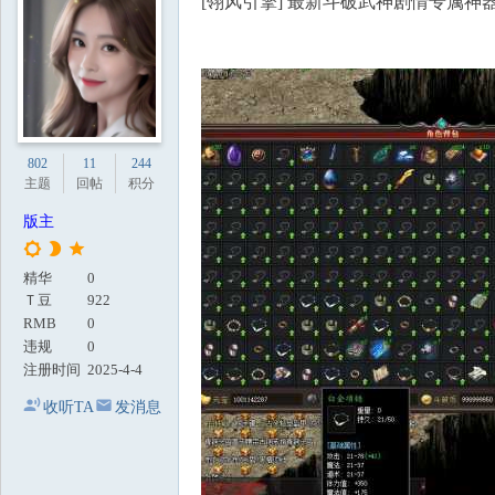
[翎风引擎] 最新斗破武神剧情专属神
地
802
11
244
主题
回帖
积分
版主
精华
0
Ｔ豆
922
RMB
0
违规
0
注册时间
2025-4-4
收听TA
发消息