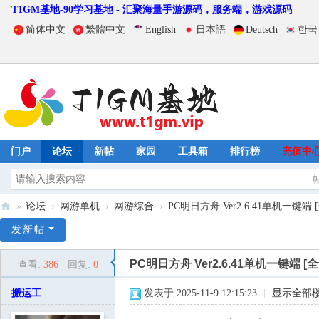
T1GM基地-90学习基地 - 汇聚海量手游源码，服务端，游戏源码
简体中文
繁體中文
English
日本語
Deutsch
한국
门户
论坛
新帖
家园
工具箱
排行榜
充值中
»
论坛
›
网游单机
›
网游综合
›
PC明日方舟 Ver2.6.41单机一键端 [
T
发新帖
1
PC明日方舟 Ver2.6.41单机一键端 [
查看:
386
|
回复:
0
G
M
搬运工
发表于 2025-11-9 12:15:23
|
显示全部
基