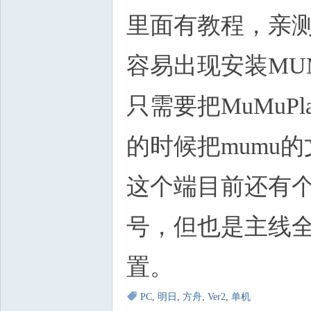
里面有教程，亲测可
容易出现安装MU
只需要把MuMuP
的时候把mumu
这个端目前还有
号，但也是主线
置。
PC
,
明日
,
方舟
,
Ver2
,
单机