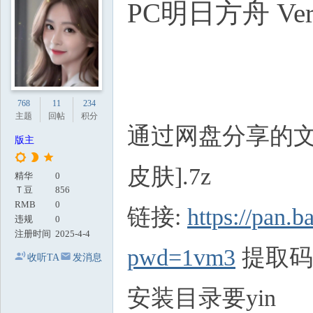
PC明日方舟 Ve
地
768
11
234
主题
回帖
积分
通过网盘分享的文件：
版主
皮肤].7z
精华
0
Ｔ豆
856
RMB
0
链接:
https://pa
违规
0
注册时间
2025-4-4
pwd=1vm3
提取码:
收听TA
发消息
安装目录要yin