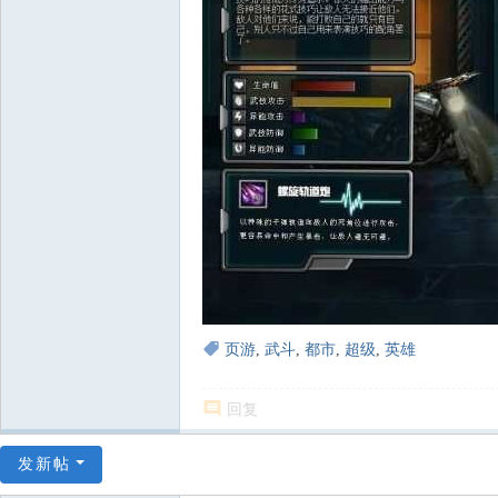
页游
,
武斗
,
都市
,
超级
,
英雄
回复
发新帖