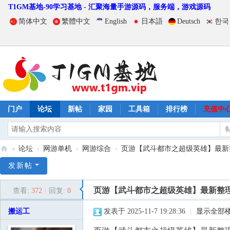
T1GM基地-90学习基地 - 汇聚海量手游源码，服务端，游戏源码
简体中文
繁體中文
English
日本語
Deutsch
한국
门户
论坛
新帖
家园
工具箱
排行榜
充值中
»
论坛
›
网游单机
›
网游综合
›
页游【武斗都市之超级英雄】最新整理
T
发新帖
1
页游【武斗都市之超级英雄】最新整理
查看:
372
|
回复:
0
G
M
搬运工
发表于 2025-11-7 19:28:36
|
显示全部
基