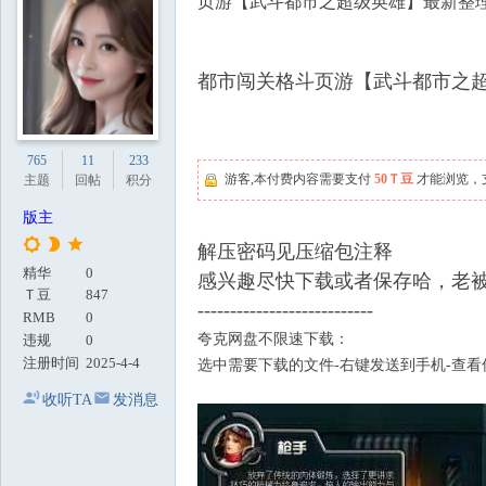
页游【武斗都市之超级英雄】最新整理
地
都市闯关格斗页游【武斗都市之超
765
11
233
游客,本付费内容需要支付
50Ｔ豆
才能浏览，
主题
回帖
积分
版主
解压密码见压缩包注释
精华
0
感兴趣尽快下载或者保存哈，老
Ｔ豆
847
---------------------------
RMB
0
夸克网盘不限速下载：
违规
0
注册时间
2025-4-4
选中需要下载的文件-右键发送到手机-查看
收听TA
发消息