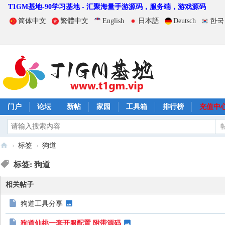
T1GM基地-90学习基地 - 汇聚海量手游源码，服务端，游戏源码
简体中文
繁體中文
English
日本語
Deutsch
한국
门户
论坛
新帖
家园
工具箱
排行榜
充值中
›
标签
›
狗道
T
标签: 狗道
1
相关帖子
G
M
狗道工具分享
基
狗道仙桃一套开服配置 附带源码