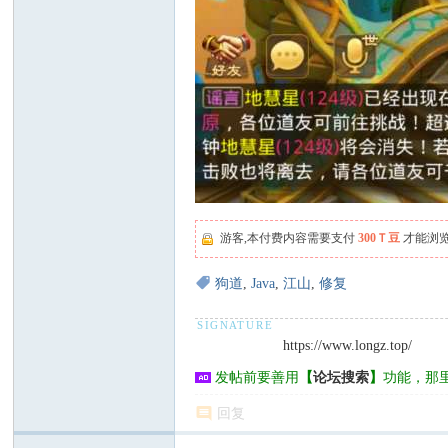
游客,本付费内容需要支付
300Ｔ豆
才能浏
狗道
,
Java
,
江山
,
修复
https://www.longz.top/
发帖前要善用
【
论坛搜索
】
功能，那
回复