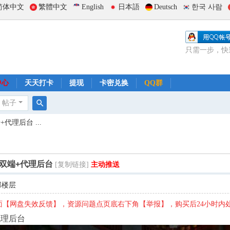
简体中文
繁體中文
English
日本語
Deutsch
한국 사람
只需一步，快
中心
天天打卡
提现
卡密兑换
QQ群
帖子
搜
代理后台 ...
索
+双端+代理后台
[复制链接]
主动推送
部楼层
【网盘失效反馈】，资源问题点页底右下角【举报】，购买后24小时内
代理后台