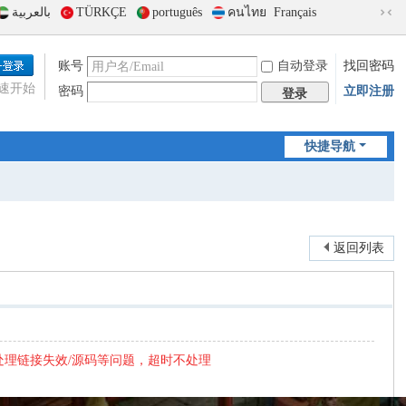
بالعربية
TÜRKÇE
português
คนไทย
Français
切
换
到
账号
自动登录
找回密码
窄
速开始
密码
立即注册
版
登录
快捷导航
返回列表
处理链接失效/源码等问题，超时不处理