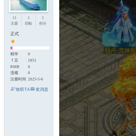
13
3
5
主题
回帖
积分
正式
精华
0
Ｔ豆
1851
RMB
0
违规
0
注册时间
2025-5-6
收听TA
发消息