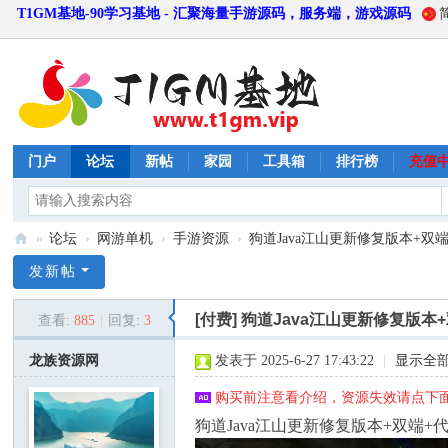
T1GM基地-90学习基地 - 汇聚海量手游源码，服务端，游戏源码
门户
论坛
新帖
家园
工具箱
排行榜
充值
»
论坛
›
网游单机
›
手游资源
›
狗道Java江山更新修复版本+双端+
T
发新帖
1
[付费]
狗道Java江山更新修复版本
查看:
885
|
回复:
3
G
M
龙族资源网
发表于 2025-6-27 17:43:22
|
显示全
基
购买前注意看介绍，资源失效请点下面
地
狗道Java江山更新修复版本+双端+