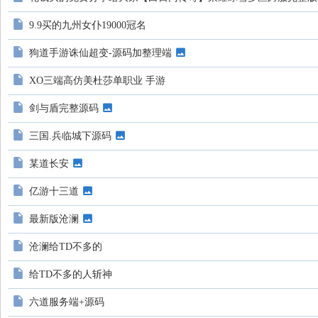
地
9.9买的九州女仆19000冠名
狗道手游诛仙超变-源码加整理端
XO三端高仿美杜莎单职业 手游
剑与盾完整源码
三国.兵临城下源码
某道长安
亿游十三道
最新版沧澜
沧澜给TD不多的
给TD不多的人斩神
六道服务端+源码