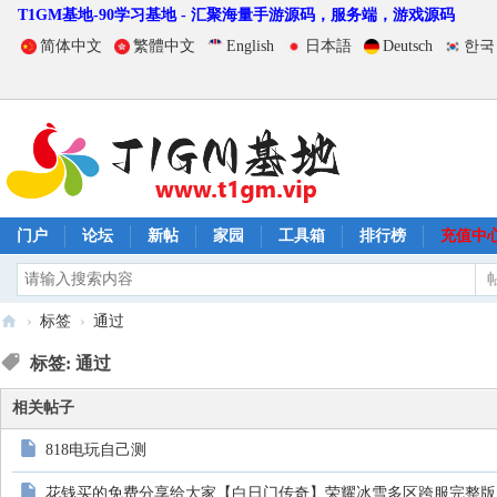
T1GM基地-90学习基地 - 汇聚海量手游源码，服务端，游戏源码
简体中文
繁體中文
English
日本語
Deutsch
한국
门户
论坛
新帖
家园
工具箱
排行榜
充值中
›
标签
›
通过
T
标签: 通过
1
相关帖子
G
M
818电玩自己测
基
花钱买的免费分享给大家【白日门传奇】荣耀冰雪多区跨服完整版