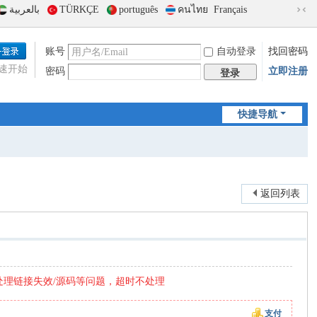
بالعربية
TÜRKÇE
português
คนไทย
Français
切
换
到
账号
自动登录
找回密码
窄
速开始
密码
立即注册
版
登录
快捷导航
返回列表
处理链接失效/源码等问题，超时不处理
支付