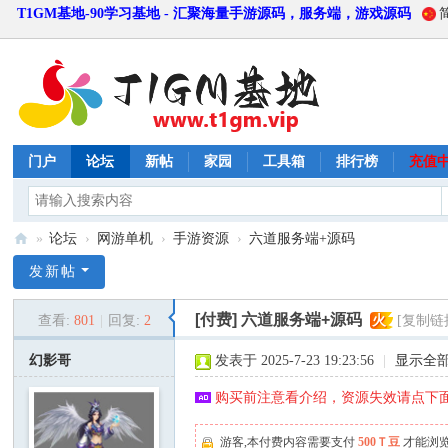
T1GM基地-90学习基地 - 汇聚海量手游源码，服务端，游戏源码
门户
论坛
新帖
家园
工具箱
排行榜
充值
»
论坛
›
网游单机
›
手游资源
›
六道服务端+源码
T
发新帖
1
[付费]
六道服务端+源码
查看:
801
|
回复:
2
火
[复制链
G
M
幻影哥
发表于 2025-7-23 19:23:56
|
显示全
基
购买前注意看介绍，资源失效请点下面
地
游客,本付费内容需要支付
500Ｔ豆
才能浏