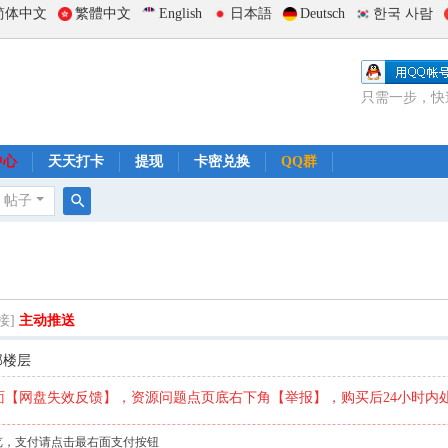
简体中文
繁體中文
English
日本語
Deutsch
한국 사람
只需一步，快
中心
天天打卡
提现
卡密兑换
QQ群
帖子
搜
索
接]
主动推送
部楼层
【网盘失效反馈】，资源问题点页底右下角【举报】，购买后24小时内
览，支付请点击最右面支付按钮