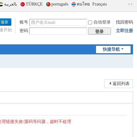
بالعربية
TÜRKÇE
português
คนไทย
Français
切
换
到
账号
自动登录
找回密码
窄
速开始
密码
立即注册
版
登录
快捷导航
返回列表
处理链接失效/源码等问题，超时不处理