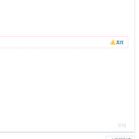
支付
。
举报