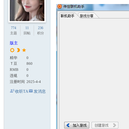
774
11
236
主题
回帖
积分
版主
精华
0
Ｔ豆
860
RMB
0
违规
0
注册时间
2025-4-4
收听TA
发消息