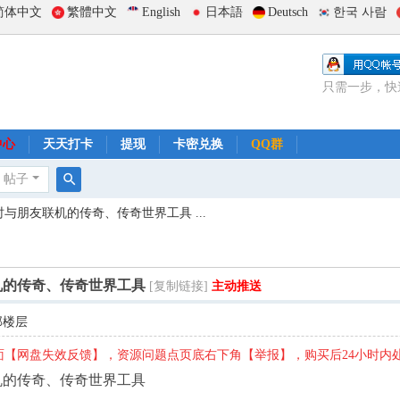
简体中文
繁體中文
English
日本語
Deutsch
한국 사람
只需一步，快
中心
天天打卡
提现
卡密兑换
QQ群
帖子
搜
与朋友联机的传奇、传奇世界工具 ...
索
机的传奇、传奇世界工具
[复制链接]
主动推送
部楼层
【网盘失效反馈】，资源问题点页底右下角【举报】，购买后24小时内
机的传奇、传奇世界工具