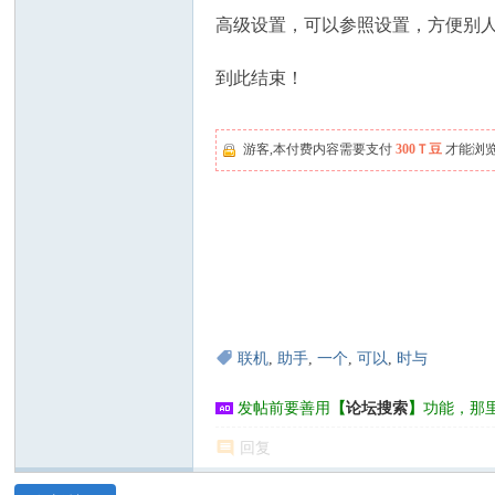
高级设置，可以参照设置，方便别
到此结束！
游客,本付费内容需要支付
300Ｔ豆
才能浏
联机
,
助手
,
一个
,
可以
,
时与
发帖前要善用
【
论坛搜索
】
功能，那
回复