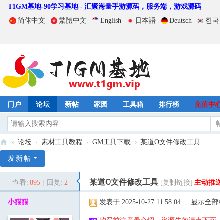
T1GM基地-90学习基地 - 汇聚海量手游源码，服务端，游戏源码
简体中文
繁體中文
English
日本語
Deutsch
한국
门户
论坛
新帖
家园
工具箱
排行榜
充值中
»
论坛
›
素材工具教程
›
GM工具下载
›
某道O文件修改工具
T
发新帖
1
某道O文件修改工具
查看:
895
|
回复:
2
[复制链接]
主动推
G
M
小猫猫
发表于 2025-10-27 11:58:04
|
显示全部
基