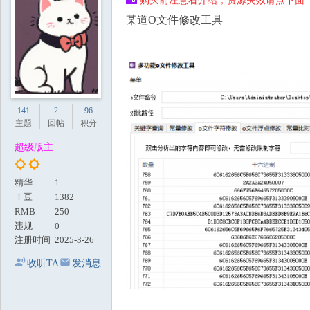
购买前注意看介绍，资源失效请点下面【
地
某道O文件修改工具
141
2
96
主题
回帖
积分
超级版主
精华
1
Ｔ豆
1382
RMB
250
违规
0
注册时间
2025-3-26
收听TA
发消息