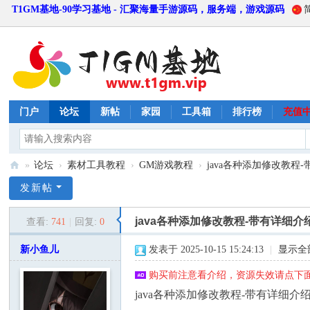
T1GM基地-90学习基地 - 汇聚海量手游源码，服务端，游戏源码
门户
论坛
新帖
家园
工具箱
排行榜
充值
»
论坛
›
素材工具教程
›
GM游戏教程
›
java各种添加修改教程-
T
发新帖
1
java各种添加修改教程-带有详细介
查看:
741
|
回复:
0
G
M
新小鱼儿
发表于 2025-10-15 15:24:13
|
显示全
基
购买前注意看介绍，资源失效请点下面
地
java各种添加修改教程-带有详细介