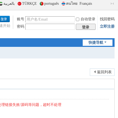
بالعربية
TÜRKÇE
português
คนไทย
Français
切
换
到
账号
自动登录
找回密码
窄
速开始
密码
立即注册
版
登录
快捷导航
返回列表
处理链接失效/源码等问题，超时不处理