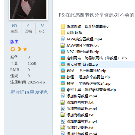
PS:在此感谢老铁分享资源-对不会
193
0
58
主题
回帖
积分
版主
精华
0
Ｔ豆
1550
RMB
0
违规
0
注册时间
2025-9-16
收听TA
发消息