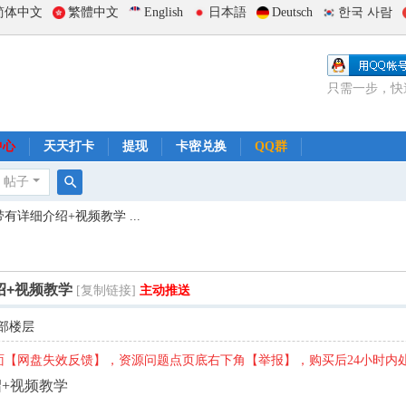
简体中文
繁體中文
English
日本語
Deutsch
한국 사람
只需一步，快
中心
天天打卡
提现
卡密兑换
QQ群
帖子
搜
带有详细介绍+视频教学 ...
索
绍+视频教学
[复制链接]
主动推送
部楼层
【网盘失效反馈】，资源问题点页底右下角【举报】，购买后24小时内
绍+视频教学