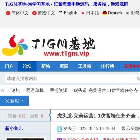
T1GM基地-90学习基地 - 汇聚海量手游源码，服务端，游戏源码
简体中文
繁體中文
English
日本語
Deutsch
한국
门户
论坛
新帖
家园
工具箱
排行榜
充值中
»
论坛
›
网游单机
›
手游资源
›
虎头道-完美运营1:1仿官端任务齐全
T
发新帖
1
虎头道-完美运营1:1仿官端任务齐
查看:
812
|
回复:
0
G
M
新小鱼儿
发表于 2025-10-15 14:19:34
|
显示全部
基