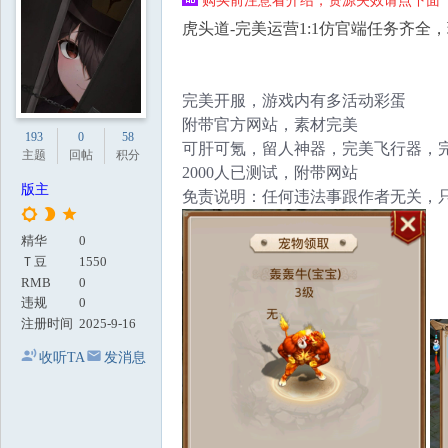
购买前注意看介绍，资源失效请点下面【
地
虎头道-完美运营1:1仿官端任务齐全
完美开服，游戏内有多活动彩蛋
附带官方网站，素材完美
193
0
58
可肝可氪，留人神器，完美飞行器，
主题
回帖
积分
2000人已测试，附带网站
版主
免责说明：任何违法事跟作者无关，
精华
0
Ｔ豆
1550
RMB
0
违规
0
注册时间
2025-9-16
收听TA
发消息