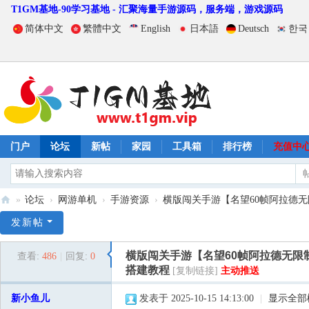
T1GM基地-90学习基地 - 汇聚海量手游源码，服务端，游戏源码
简体中文
繁體中文
English
日本語
Deutsch
한국
门户
论坛
新帖
家园
工具箱
排行榜
充值中
»
论坛
›
网游单机
›
手游资源
›
横版闯关手游【名望60帧阿拉德无限制
T
发新帖
1
横版闯关手游【名望60帧阿拉德无限制
查看:
486
|
回复:
0
G
搭建教程
[复制链接]
主动推送
M
新小鱼儿
发表于 2025-10-15 14:13:00
|
显示全部
基