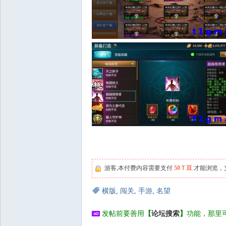
游客,本付费内容需要支付
50Ｔ豆
才能浏览，
横版
,
闯关
,
手游
,
名望
发帖前要善用
【
论坛搜索
】
功能，那里