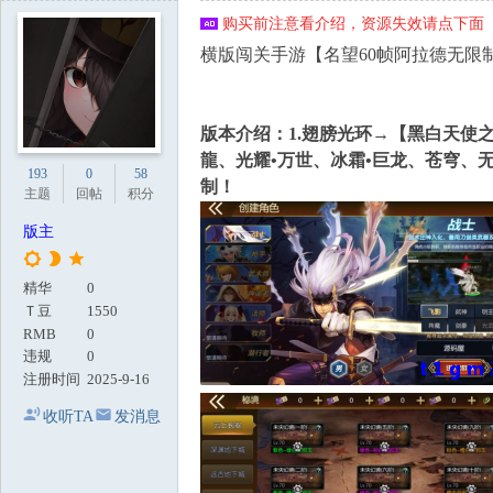
地
购买前注意看介绍，资源失效请点下面【
横版闯关手游【名望60帧阿拉德无限制
版本介绍：
1.翅膀光环→【黑白天
龍、光耀•万世、冰霜•巨龙、苍穹、
193
0
58
制！
主题
回帖
积分
版主
精华
0
Ｔ豆
1550
RMB
0
违规
0
注册时间
2025-9-16
收听TA
发消息