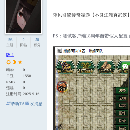
地
翎风引擎传奇端游【不良江湖真武侠】
PS：测试客户端18周年自带假人配置
193
0
58
主题
回帖
积分
版主
精华
0
Ｔ豆
1550
RMB
0
违规
0
注册时间
2025-9-16
收听TA
发消息