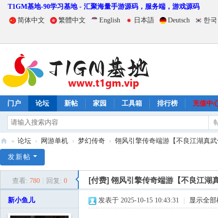
T1GM基地-90学习基地 - 汇聚海量手游源码，服务端，游戏源码
简体中文
繁體中文
English
日本語
Deutsch
한국
门户
论坛
新帖
家园
工具箱
排行榜
充值中
»
论坛
›
网游单机
›
梦幻传奇
›
翎风引擎传奇端游【不良江湖真武侠】
T
发新帖
1
[付费]
翎风引擎传奇端游【不良江湖真
查看:
780
|
回复:
0
G
M
新小鱼儿
发表于 2025-10-15 10:43:31
|
显示全部
基