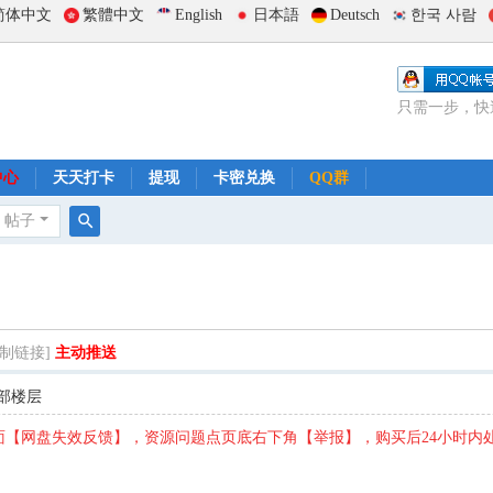
简体中文
繁體中文
English
日本語
Deutsch
한국 사람
只需一步，快
中心
天天打卡
提现
卡密兑换
QQ群
帖子
搜
索
复制链接]
主动推送
部楼层
【网盘失效反馈】，资源问题点页底右下角【举报】，购买后24小时内