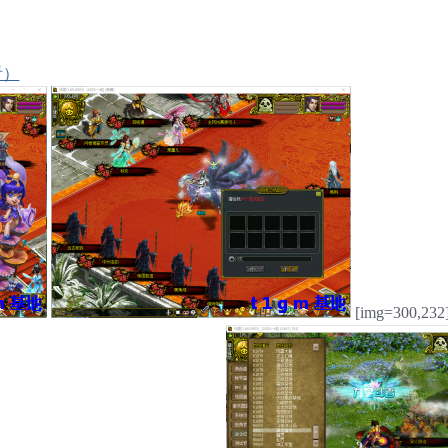
看）
[img=300,232]