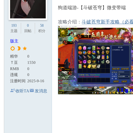
狗道端游-【斗破苍穹】微变带端
攻略介绍：
斗破苍穹新手攻略（必
193
0
58
主题
回帖
积分
版主
精华
0
Ｔ豆
1550
RMB
0
违规
0
注册时间
2025-9-16
收听TA
发消息