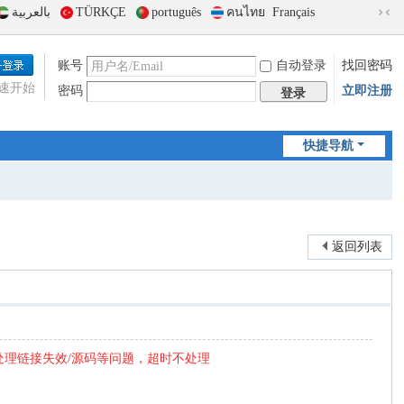
بالعربية
TÜRKÇE
português
คนไทย
Français
切
换
到
账号
自动登录
找回密码
窄
速开始
密码
立即注册
版
登录
快捷导航
返回列表
处理链接失效/源码等问题，超时不处理