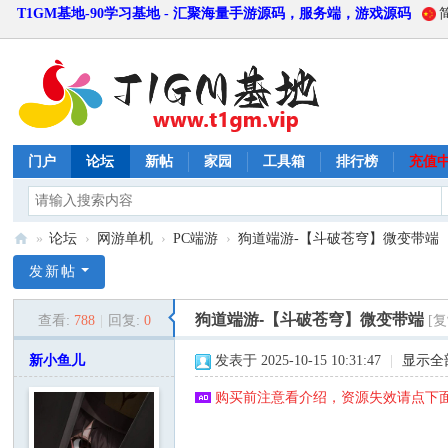
T1GM基地-90学习基地 - 汇聚海量手游源码，服务端，游戏源码
门户
论坛
新帖
家园
工具箱
排行榜
充值
»
论坛
›
网游单机
›
PC端游
›
狗道端游-【斗破苍穹】微变带端
T
发新帖
1
狗道端游-【斗破苍穹】微变带端
查看:
788
|
回复:
0
[
G
M
新小鱼儿
发表于 2025-10-15 10:31:47
|
显示全
基
购买前注意看介绍，资源失效请点下面
地