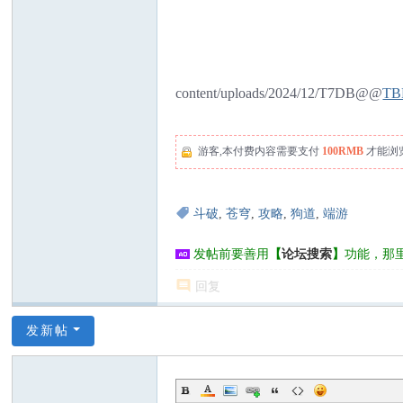
content/uploads/2024/12/T7DB@@
TB
游客,本付费内容需要支付
100RMB
才能浏
斗破
,
苍穹
,
攻略
,
狗道
,
端游
发帖前要善用
【
论坛搜索
】
功能，那
回复
发新帖