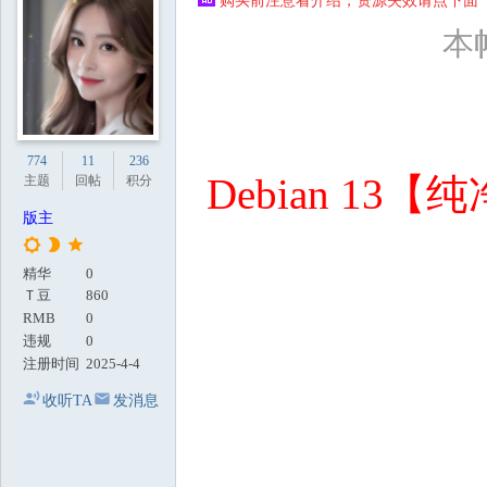
购买前注意看介绍，资源失效请点下面【
地
本帖
774
11
236
Debian 
主题
回帖
积分
版主
精华
0
Ｔ豆
860
RMB
0
违规
0
注册时间
2025-4-4
收听TA
发消息