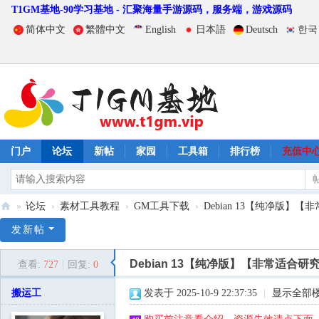
T1GM基地-90学习基地 - 汇聚海量手游源码，服务端，游戏源码
简体中文
繁體中文
English
日本語
Deutsch
한국
门户
论坛
新帖
家园
工具箱
排行榜
充值中
»
论坛
›
素材工具教程
›
GM工具下载
›
Debian 13【纯净版】
T
发新帖
1
Debian 13【纯净版】【非常适
查看:
727
|
回复:
0
G
M
搬运工
发表于 2025-10-9 22:37:35
|
显示全部
基