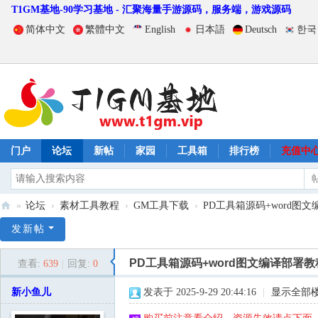
T1GM基地-90学习基地 - 汇聚海量手游源码，服务端，游戏源码
简体中文
繁體中文
English
日本語
Deutsch
한국
门户
论坛
新帖
家园
工具箱
排行榜
充值中
»
论坛
›
素材工具教程
›
GM工具下载
›
PD工具箱源码+word图
T
发新帖
1
PD工具箱源码+word图文编译部署教
查看:
639
|
回复:
0
G
M
新小鱼儿
发表于 2025-9-29 20:44:16
|
显示全部
基