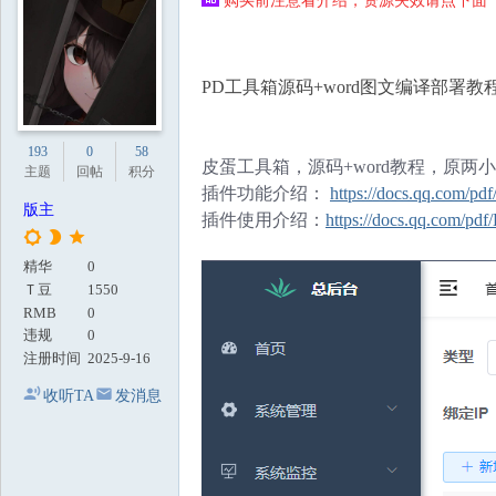
购买前注意看介绍，资源失效请点下面【
地
PD工具箱源码+word图文编译部署教
193
0
58
皮蛋工具箱，源码+word教程，原两
主题
回帖
积分
插件功能介绍：
https://docs.qq.com
版主
插件使用介绍：
https://docs.qq.com
精华
0
Ｔ豆
1550
RMB
0
违规
0
注册时间
2025-9-16
收听TA
发消息