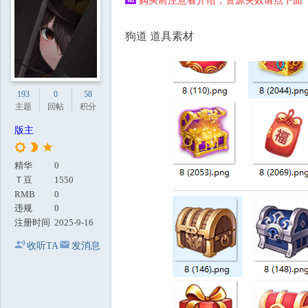
购买前注意看介绍，资源失效请点下面【
地
狗道 道具素材
193
0
58
主题
回帖
积分
版主
精华
0
Ｔ豆
1550
RMB
0
违规
0
注册时间
2025-9-16
收听TA
发消息