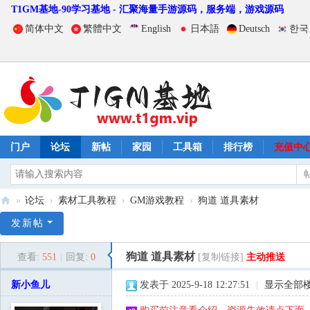
T1GM基地-90学习基地 - 汇聚海量手游源码，服务端，游戏源码
简体中文
繁體中文
English
日本語
Deutsch
한국
门户
论坛
新帖
家园
工具箱
排行榜
充值中
»
论坛
›
素材工具教程
›
GM游戏教程
›
狗道 道具素材
T
发新帖
1
狗道 道具素材
查看:
551
|
回复:
0
[复制链接]
主动推送
G
M
新小鱼儿
发表于 2025-9-18 12:27:51
|
显示全部
基