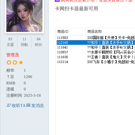
购买前注意看介绍，资源失效请点下面【
地
卡网扫卡器最新可用
93
11
84
主题
回帖
积分
管理员
精华
1
Ｔ豆
1206
RMB
0
违规
0
注册时间
2025-3-16
收听TA
发消息