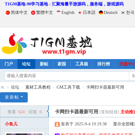
T1GM基地-90学习基地 - 汇聚海量手游源码，服务端，游戏源码
简体中文
繁體中文
English
日本語
Deutsch
한국
门户
论坛
新帖
家园
工具箱
排行榜
充值中
»
论坛
›
素材工具教程
›
GM工具下载
›
卡网扫卡器最新可用
T
发新帖
1
卡网扫卡器最新可用
查看:
624
|
回复:
0
[复制链接]
主动推
G
M
小鱼儿
发表于 2025-9-4 19:19:38
|
显示全部楼
基